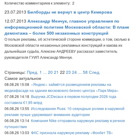
Количество комментариев к элементу: 2
23.07.2013
Билборды не вернут в центр Кемерова
12.07.2013
Александр Менчук, главное управления по
информационной политике Московской области: В плане
демонтажа – более 500 незаконных конструкций
О пользе рекламы, об эстетической стороне коммерции, о том, сколько в
Московской области незаконных рекламных конструкций и какова их
дальнейшая судьба, Алексею АНДРЕЕВУ рассказал заместитель
руководителя ГУИП Александр Менчук.
Страницы:
Пред.
1
...
20
21
22
23
24
...
58
След.
Самое актуальное
08.08.26 15:08
«Яндекс» займётся размещением рекламы на
медиафасаде на здании московского бизнес-центра «Парк Мира»
07.08.26 14:18
Выручка JCDecaux в первом полугодии 2026 года
составила €1,95 млрд
06.08.26 13:55
Исследование Russ: 10-секундные ролики в наружной
рекламе лучше удерживают внимание аудитории
06.08.26 13:14
Компания Nike отправила наружную рекламу в речное
путешествие
06.08.26 13:03
ФАС признала наружную рекламу «Фонбет ТВ»