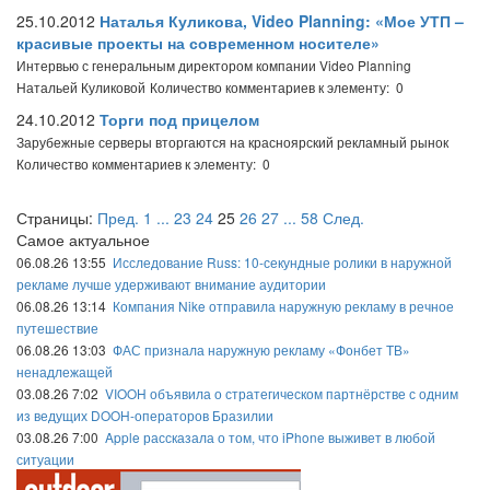
25.10.2012
Наталья Куликова, Video Planning: «Мое УТП –
красивые проекты на современном носителе»
Интервью с генеральным директором компании Video Planning
Натальей Куликовой
Количество комментариев к элементу: 0
24.10.2012
Торги под прицелом
Зарубежные серверы вторгаются на красноярский рекламный рынок
Количество комментариев к элементу: 0
Страницы:
Пред.
1
...
23
24
25
26
27
...
58
След.
Самое актуальное
06.08.26 13:55
Исследование Russ: 10-секундные ролики в наружной
рекламе лучше удерживают внимание аудитории
06.08.26 13:14
Компания Nike отправила наружную рекламу в речное
путешествие
06.08.26 13:03
ФАС признала наружную рекламу «Фонбет ТВ»
ненадлежащей
03.08.26 7:02
VIOOH объявила о стратегическом партнёрстве с одним
из ведущих DOOH-операторов Бразилии
03.08.26 7:00
Apple рассказала о том, что iPhone выживет в любой
ситуации