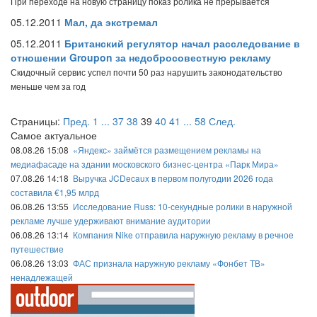
При переходе на новую страницу показ ролика не прерывается
05.12.2011
Мал, да экстремал
05.12.2011
Британский регулятор начал расследование в
отношении Groupon за недобросовестную рекламу
Скидочный сервис успел почти 50 раз нарушить законодательство
меньше чем за год
Страницы:
Пред.
1
...
37
38
39
40
41
...
58
След.
Самое актуальное
08.08.26 15:08
«Яндекс» займётся размещением рекламы на
медиафасаде на здании московского бизнес-центра «Парк Мира»
07.08.26 14:18
Выручка JCDecaux в первом полугодии 2026 года
составила €1,95 млрд
06.08.26 13:55
Исследование Russ: 10-секундные ролики в наружной
рекламе лучше удерживают внимание аудитории
06.08.26 13:14
Компания Nike отправила наружную рекламу в речное
путешествие
06.08.26 13:03
ФАС признала наружную рекламу «Фонбет ТВ»
ненадлежащей