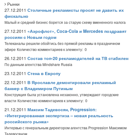
Рынки
27.12.2011
Столичные рекламисты просят не давить их
фискально
Малый и средний бизнес борется за старую схему вмененного налога
27.12.2011
«Аэрофлот», Coca-Cola и Mercedes поздравят
россиян с Новым годом
Телеканалы решили обойтись без прямой рекламы в праздничном
эфире
Количество комментариев к элементу: 0
26.12.2011
Состав топ-20 рекламодателей на ТВ стабилен
По данным агентства Mindshare Russia
23.12.2011
Стена в Европу
22.12.2011
В Ярославле демонтировали рекламный
баннер с Владимиром Путиным
Конструкция была установлена незаконно, утверждают городские
власти
Количество комментариев к элементу: 0
21.12.2011
Максим Тадевосян, Progression:
«Интегрированная экспертиза – новая реальность
российского рынка»
Интервью с генеральным директором агентства Progression Максимом
Тадевосяном