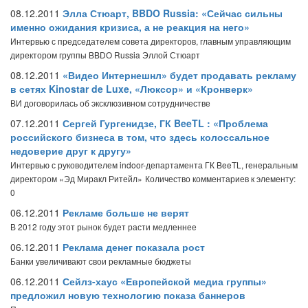
08.12.2011
Элла Стюарт, BBDO Russia: «Сейчас сильны
именно ожидания кризиса, а не реакция на него»
Интервью с председателем совета директоров, главным управляющим
директором группы BBDO Russia Эллой Стюарт
08.12.2011
«Видео Интернешнл» будет продавать рекламу
в сетях Kinostar de Luxe, «Люксор» и «Кронверк»
ВИ договорилась об эксклюзивном сотрудничестве
07.12.2011
Сергей Гургенидзе, ГК BeeTL : «Проблема
российского бизнеса в том, что здесь колоссальное
недоверие друг к другу»
Интервью с руководителем indoor-департамента ГК BeeTL, генеральным
директором «Эд Миракл Ритейл»
Количество комментариев к элементу:
0
06.12.2011
Рекламе больше не верят
В 2012 году этот рынок будет расти медленнее
06.12.2011
Реклама денег показала рост
Банки увеличивают свои рекламные бюджеты
06.12.2011
Сейлз-хаус «Европейской медиа группы»
предложил новую технологию показа баннеров