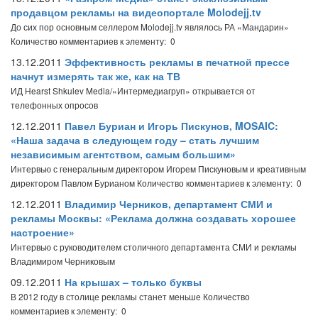
продавцом рекламы на видеопортале Molodejj.tv
До сих пор основным селлером Molodejj.tv являлось РА «Мандарин»
Количество комментариев к элементу: 0
13.12.2011
Эффективность рекламы в печатной прессе
начнут измерять так же, как на ТВ
ИД Hearst Shkulev Media/«Интермедиагруп» открывается от
телефонных опросов
12.12.2011
Павел Буриан и Игорь Пискунов, MOSAIC:
«Наша задача в следующем году – стать лучшим
независимым агентством, самым большим»
Интервью с генеральным директором Игорем Пискуновым и креативным
директором Павлом Бурианом
Количество комментариев к элементу: 0
12.12.2011
Владимир Черников, департамент СМИ и
рекламы Москвы: «Реклама должна создавать хорошее
настроение»
Интервью с руководителем столичного департамента СМИ и рекламы
Владимиром Черниковым
09.12.2011
На крышах – только буквы
В 2012 году в столице рекламы станет меньше
Количество
комментариев к элементу: 0