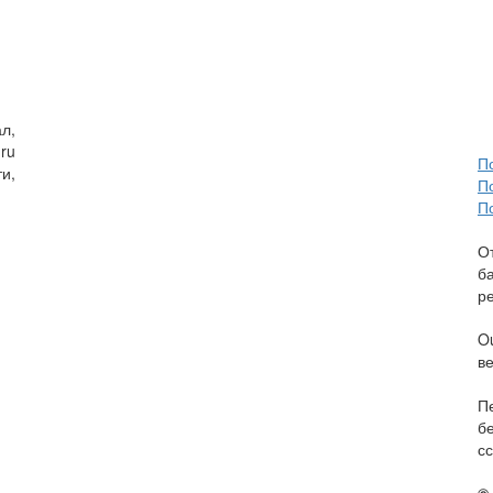
л,
ru
П
и,
П
П
О
б
р
O
в
П
б
сс