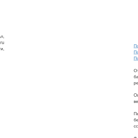
л,
ru
П
и,
П
П
О
б
р
O
в
П
б
сс