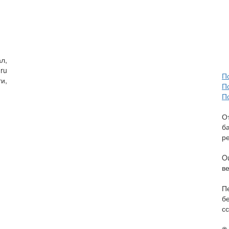
л,
ru
П
и,
П
П
О
б
р
O
в
П
б
сс