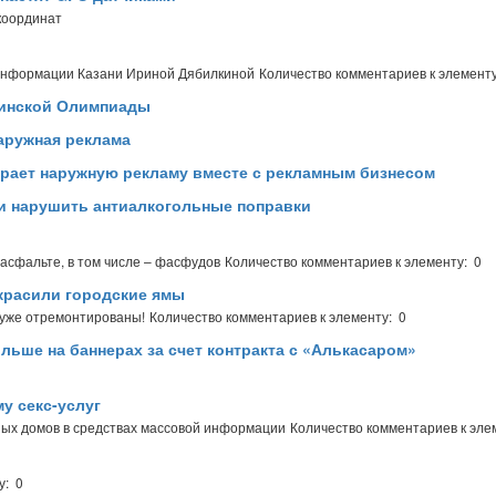
координат
 информации Казани Ириной Дябилкиной
Количество комментариев к элементу
чинской Олимпиады
аружная реклама
ирает наружную рекламу вместе с рекламным бизнесом
и нарушить антиалкогольные поправки
асфальте, в том числе – фасфудов
Количество комментариев к элементу: 0
красили городские ямы
 уже отремонтированы!
Количество комментариев к элементу: 0
льше на баннерах за счет контракта с «Алькасаром»
у секс-услуг
ых домов в средствах массовой информации
Количество комментариев к эле
у: 0