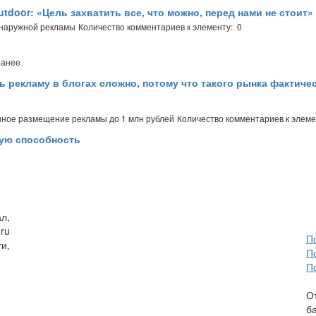
tdoor: «Цель захватить все, что можно, перед нами не стоит»
 наружной рекламы
Количество комментариев к элементу: 0
ранее
 рекламу в блогах сложно, потому что такого рынка фактичес
нное размещение рекламы до 1 млн рублей
Количество комментариев к элеме
ую способность
л,
ru
П
и,
П
П
О
б