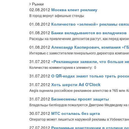
Рынки
02.08.2012
Москва клеит рекламу
В город вернут афишные стенды
01.08.2012
Количество «зеленой» рекламы связ
01.08.2012
Банки вкладываются во вкладчиков
Расходы на привлечение депозитов растут, как перед криз
01.08.2012
Александр Каспирович, компания «ГБ
Интервью с заместителем генерального директора компан
31.07.2012
«Рекламщики заявили, что больше не
Количество комментариев к элементу: 0
31.07.2012
О QR-кодах знают только треть росс
31.07.2012
Хоть шерсти Ad O'Clock
Aegis оценила российское рекламное агентство в ?65 млн
К
31.07.2012
Бизнесмены просят защиты
Владельцы билбордов пожалуются Дмитрию Медведеву на 
30.07.2012
МТС осталась без щита
Оператор может лишиться наружной рекламы в Узбекистан
27.07.2012
Рекламные конструкции в столице о