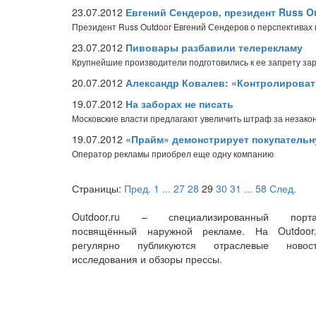
23.07.2012
Евгений Сендеров, президент Russ Ou
Президент Russ Outdoor Евгений Сендеров о перспективах
23.07.2012
Пивовары разбавили телерекламу
Крупнейшие производители подготовились к ее запрету за
20.07.2012
Александр Ковалев: «Контролировать
19.07.2012
На заборах не писать
Московские власти предлагают увеличить штраф за незако
19.07.2012
«Прайм» демонстрирует покупательн
Оператор рекламы приобрел еще одну компанию
Страницы:
Пред.
1
...
27
28
29
30
31
...
58
След.
Outdoor.ru – специализированный порта
посвящённый наружной рекламе. На Outdoor.
регулярно публикуются отраслевые новост
исследования и обзоры прессы.