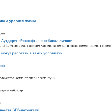
ано с уровнем жизни
исом
 Аутдор»: «Роснефть» я отбивал лично»
ии «ГБ Аутдор» Александром Каспировичем
Количество комментариев к элеме
 могут работать в таких условиях»
иян
оличество комментариев к элементу: 0
мэрию Чебоксар
е
снастят GPS-датчиками