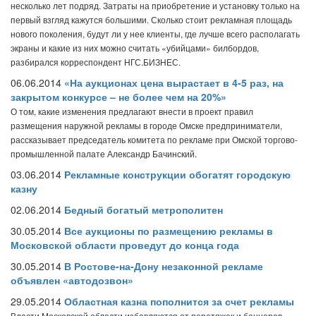
несколько лет подряд. Затраты на приобретение и установку только на
первый взгляд кажутся большими. Сколько стоит рекламная площадь
нового поколения, будут ли у нее клиенты, где лучше всего располагать
экраны и какие из них можно считать «убийцами» билбордов,
разбирался корреспондент НГС.БИЗНЕС.
06.06.2014
«На аукционах цена вырастает в 4-5 раз, на
закрытом конкурсе – не более чем на 20%»
О том, какие изменения предлагают внести в проект правил
размещения наружной рекламы в городе Омске предприниматели,
рассказывает председатель комитета по рекламе при Омской торгово-
промышленной палате Александр Бачинский.
03.06.2014
Рекламные конструкции обогатят городскую
казну
02.06.2014
Бедный богатый метрополитен
30.05.2014
Все аукционы по размещению рекламы в
Московской области проведут до конца года
30.05.2014
В Ростове-на-Дону незаконной рекламе
объявлен «автодозвон»
29.05.2014
Областная казна пополнится за счет рекламы
Власти Московской области избавляются от перетяжек и баннеров