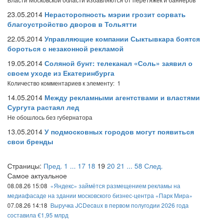
23.05.2014
Нерасторопность мэрии грозит сорвать
благоустройство дворов в Тольятти
22.05.2014
Управляющие компании Сыктывкара боятся
бороться с незаконной рекламой
19.05.2014
Соляной бунт: телеканал «Соль» заявил о
своем уходе из Екатеринбурга
Количество комментариев к элементу: 1
14.05.2014
Между рекламными агентствами и властями
Сургута растаял лед
Не обошлось без губернатора
13.05.2014
У подмосковных городов могут появиться
свои бренды
Страницы:
Пред.
1
...
17
18
19
20
21
...
58
След.
Самое актуальное
08.08.26 15:08
«Яндекс» займётся размещением рекламы на
медиафасаде на здании московского бизнес-центра «Парк Мира»
07.08.26 14:18
Выручка JCDecaux в первом полугодии 2026 года
составила €1,95 млрд