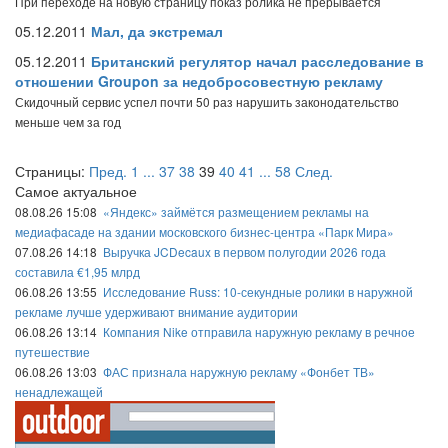
При переходе на новую страницу показ ролика не прерывается
05.12.2011
Мал, да экстремал
05.12.2011
Британский регулятор начал расследование в
отношении Groupon за недобросовестную рекламу
Скидочный сервис успел почти 50 раз нарушить законодательство
меньше чем за год
Страницы:
Пред.
1
...
37
38
39
40
41
...
58
След.
Самое актуальное
08.08.26 15:08
«Яндекс» займётся размещением рекламы на
медиафасаде на здании московского бизнес-центра «Парк Мира»
07.08.26 14:18
Выручка JCDecaux в первом полугодии 2026 года
составила €1,95 млрд
06.08.26 13:55
Исследование Russ: 10-секундные ролики в наружной
рекламе лучше удерживают внимание аудитории
06.08.26 13:14
Компания Nike отправила наружную рекламу в речное
путешествие
06.08.26 13:03
ФАС признала наружную рекламу «Фонбет ТВ»
ненадлежащей