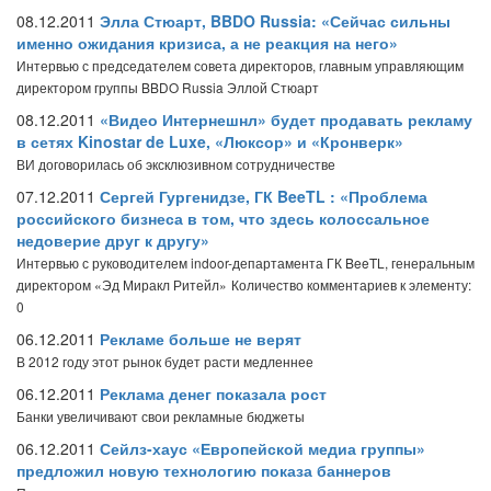
08.12.2011
Элла Стюарт, BBDO Russia: «Сейчас сильны
именно ожидания кризиса, а не реакция на него»
Интервью с председателем совета директоров, главным управляющим
директором группы BBDO Russia Эллой Стюарт
08.12.2011
«Видео Интернешнл» будет продавать рекламу
в сетях Kinostar de Luxe, «Люксор» и «Кронверк»
ВИ договорилась об эксклюзивном сотрудничестве
07.12.2011
Сергей Гургенидзе, ГК BeeTL : «Проблема
российского бизнеса в том, что здесь колоссальное
недоверие друг к другу»
Интервью с руководителем indoor-департамента ГК BeeTL, генеральным
директором «Эд Миракл Ритейл»
Количество комментариев к элементу:
0
06.12.2011
Рекламе больше не верят
В 2012 году этот рынок будет расти медленнее
06.12.2011
Реклама денег показала рост
Банки увеличивают свои рекламные бюджеты
06.12.2011
Сейлз-хаус «Европейской медиа группы»
предложил новую технологию показа баннеров