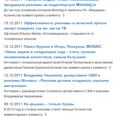
продавцом рекламы на видеопортале Molodejj.tv
До сих пор основным селлером Molodejj.tv являлось РА «Мандарин»
Количество комментариев к элементу: 0
13.12.2011
Эффективность рекламы в печатной прессе
начнут измерять так же, как на ТВ
ИД Hearst Shkulev Media/«Интермедиагруп» открывается от
телефонных опросов
12.12.2011
Павел Буриан и Игорь Пискунов, MOSAIC:
«Наша задача в следующем году – стать лучшим
независимым агентством, самым большим»
Интервью с генеральным директором Игорем Пискуновым и креативным
директором Павлом Бурианом
Количество комментариев к элементу: 0
12.12.2011
Владимир Черников, департамент СМИ и
рекламы Москвы: «Реклама должна создавать хорошее
настроение»
Интервью с руководителем столичного департамента СМИ и рекламы
Владимиром Черниковым
09.12.2011
На крышах – только буквы
В 2012 году в столице рекламы станет меньше
Количество
комментариев к элементу: 0