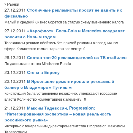
Рынки
27.12.2011
Столичные рекламисты просят не давить их
фискально
Малый и средний бизнес борется за старую схему вмененного налога
27.12.2011
«Аэрофлот», Coca-Cola и Mercedes поздравят
россиян с Новым годом
Телеканалы решили обойтись без прямой рекламы в праздничном
эфире
Количество комментариев к элементу: 0
26.12.2011
Состав топ-20 рекламодателей на ТВ стабилен
По данным агентства Mindshare Russia
23.12.2011
Стена в Европу
22.12.2011
В Ярославле демонтировали рекламный
баннер с Владимиром Путиным
Конструкция была установлена незаконно, утверждают городские
власти
Количество комментариев к элементу: 0
21.12.2011
Максим Тадевосян, Progression:
«Интегрированная экспертиза – новая реальность
российского рынка»
Интервью с генеральным директором агентства Progression Максимом
Тадевосяном