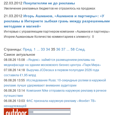
22.03.2012
Покупателям не до рекламы
Увеличение рекламных бюджетов не отразилось на продажах
21.03.2012
Игорь Ашманов, «Ашманов и партнеры»: «У
рекламы в Интернете зыбкая грань между разрешенными
методами и магией»
Интервью с управляющим партнером компании «Ашманов и партнеры»
Игорем Ашмановым
Количество комментариев к элементу: 0
Страницы:
Пред.
1
...
33
34
35
36
37
...
58
След.
Самое актуальное
08.08.26 15:08
«Яндекс» займётся размещением рекламы на
медиафасаде на здании московского бизнес-центра «Парк Мира»
07.08.26 14:18
Выручка JCDecaux в первом полугодии 2026 года
составила €1,95 млрд
06.08.26 13:55
Исследование Russ: 10-секундные ролики в наружной
рекламе лучше удерживают внимание аудитории
06.08.26 13:14
Компания Nike отправила наружную рекламу в речное
путешествие
06.08.26 13:03
ФАС признала наружную рекламу «Фонбет ТВ»
ненадлежащей