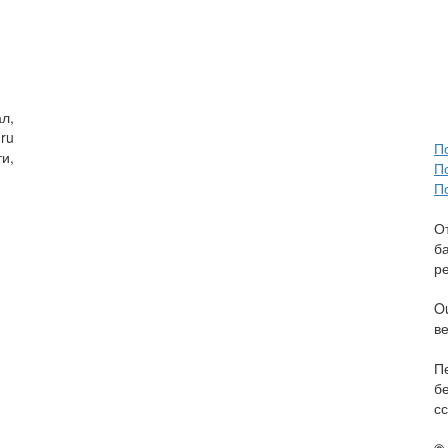
л,
ru
П
и,
П
П
О
б
р
O
в
П
б
сс