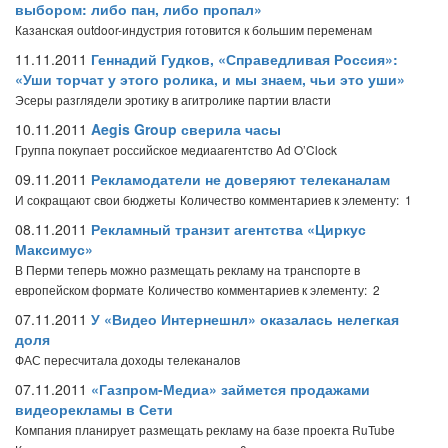
выбором: либо пан, либо пропал»
Казанская outdoor-индустрия готовится к большим переменам
11.11.2011
Геннадий Гудков, «Справедливая Россия»:
«Уши торчат у этого ролика, и мы знаем, чьи это уши»
Эсеры разглядели эротику в агитролике партии власти
10.11.2011
Aegis Group сверила часы
Группа покупает российское медиаагентство Ad O’Clock
09.11.2011
Рекламодатели не доверяют телеканалам
И сокращают свои бюджеты
Количество комментариев к элементу: 1
08.11.2011
Рекламный транзит агентства «Циркус
Максимус»
В Перми теперь можно размещать рекламу на транспорте в
европейском формате
Количество комментариев к элементу: 2
07.11.2011
У «Видео Интернешнл» оказалась нелегкая
доля
ФАС пересчитала доходы телеканалов
07.11.2011
«Газпром-Медиа» займется продажами
видеорекламы в Сети
Компания планирует размещать рекламу на базе проекта RuTube