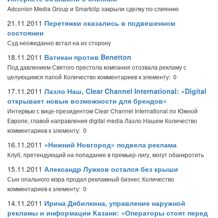
Adconion Media Group и Smartclip закрыли сделку по слиянию
21.11.2011
Перетяжки оказались в подвешенном
состоянии
Суд неожиданно встал на их сторону
18.11.2011
Ватикан против Benetton
Под давлением Святого престола компания отозвала рекламу с
целующимся папой
Количество комментариев к элементу: 0
17.11.2011
Лазло Наш, Clear Channel International: «Digital
открывает новые возможности для брендов»
Интервью с вице-президентом Clear Channel International по Южной
Европе, главой направления digital media Лазло Нашем
Количество
комментариев к элементу: 0
16.11.2011
«Нижний Новгород» подвела реклама
Клуб, претендующий на попадание в премьер-лигу, могут обанкротить
15.11.2011
Александр Лужков остался без крыши
Сын опального мэра продал рекламный бизнес
Количество
комментариев к элементу: 0
14.11.2011
Ирина Дябилкина, управление наружной
рекламы и информации Казани: «Операторы стоят перед