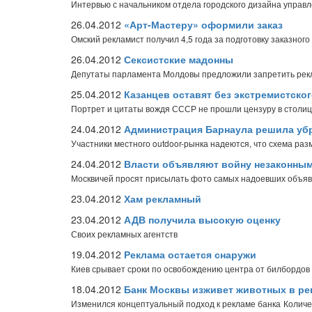
Интервью с начальником отдела городского дизайна управ
26.04.2012
«Арт-Мастеру» оформили заказ
Омский рекламист получил 4,5 года за подготовку заказног
26.04.2012
Сексистские мадонны
Депутаты парламента Молдовы предложили запретить рек
25.04.2012
Казанцев оставят без экстремистског
Портрет и цитаты вождя СССР не прошли цензуру в столиц
24.04.2012
Администрация Барнаула решила уб
Участники местного outdoor-рынка надеются, что схема ра
24.04.2012
Власти объявляют войну незаконным
Москвичей просят присылать фото самых надоевших объявл
23.04.2012
Хам рекламный
23.04.2012
АДВ получила высокую оценку
Своих рекламных агентств
19.04.2012
Реклама остается снаружи
Киев срывает сроки по освобождению центра от билбордов
18.04.2012
Банк Москвы изживет животных в ре
Изменился концептуальный подход к рекламе банка
Количе