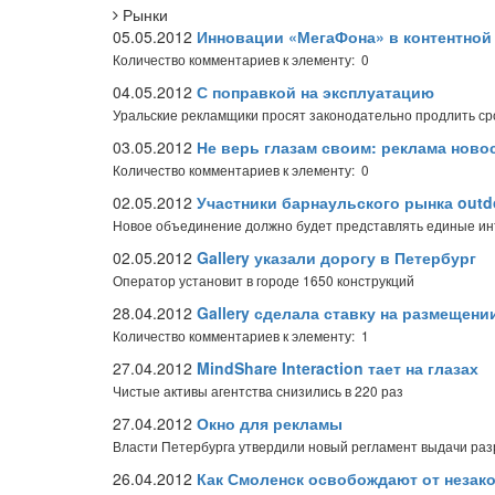
Рынки
05.05.2012
Инновации «МегаФона» в контентной
Количество комментариев к элементу: 0
04.05.2012
С поправкой на эксплуатацию
Уральские рекламщики просят законодательно продлить ср
03.05.2012
Не верь глазам своим: реклама ново
Количество комментариев к элементу: 0
02.05.2012
Участники барнаульского рынка out
Новое объединение должно будет представлять единые ин
02.05.2012
Gallery указали дорогу в Петербург
Оператор установит в городе 1650 конструкций
28.04.2012
Gallery сделала ставку на размещени
Количество комментариев к элементу: 1
27.04.2012
MindShare Interaction тает на глазах
Чистые активы агентства снизились в 220 раз
27.04.2012
Окно для рекламы
Власти Петербурга утвердили новый регламент выдачи р
26.04.2012
Как Смоленск освобождают от незак