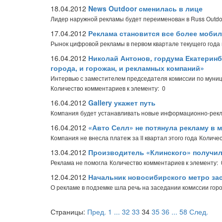
18.04.2012
News Outdoor сменилась в лице
Лидер наружной рекламы будет переименован в Russ Outdo
17.04.2012
Реклама становится все более моби
Рынок цифровой рекламы в первом квартале текущего года
16.04.2012
Николай Антонов, гордума Екатеринб
города, и горожан, и рекламных компаний»
Интервью с заместителем председателя комиссии по муни
Количество комментариев к элементу: 0
16.04.2012
Gallery укажет путь
Компания будет устанавливать новые информационно-рекл
16.04.2012
«Авто Селл» не потянула рекламу в 
Компания не внесла платеж за II квартал этого года
Количес
13.04.2012
Производитель «Клинского» получил
Реклама не помогла
Количество комментариев к элементу: 
12.04.2012
Начальник новосибирского метро зас
О рекламе в подземке шла речь на заседании комиссии горо
Страницы:
Пред.
1
...
32
33
34
35
36
...
58
След.