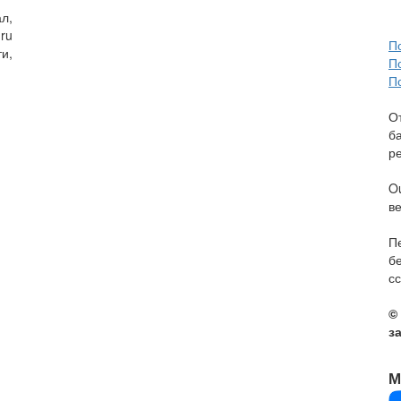
л,
ru
П
и,
П
П
О
б
р
O
в
П
б
сс
©
з
М