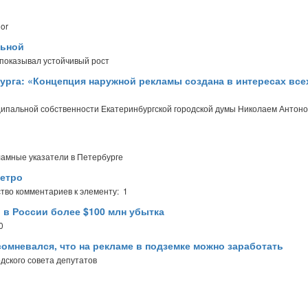
or
льной
 показывал устойчивый рост
урга: «Концепция наружной рекламы создана в интересах всех
ципальной собственности Екатеринбургской городской думы Николаем Антон
амные указатели в Петербурге
метро
тво комментариев к элементу: 1
 в России более $100 млн убытка
0
омневался, что на рекламе в подземке можно заработать
дского совета депутатов