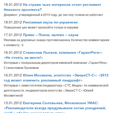
18.01.2012
На страже чьих интересов стоит регламент
Невского проспекта?
Документ, утвержденный в 2010 году, до сих пор толком не работает
18.01.2012
Рекламная пауза по-украински
Повышение цен может произойти только в наружке
17.01.2012
Прямо – Псков, налево – сауна
Реклама на дорожных знаках противозаконна
Количество комментариев
к элементу: 0
16.01.2012
Станислав Лысков, компания «Гарант­Реги»:
«Не стоять на месте!»
Интервью с генеральным директором ижевской компании «Гарант­Реги»
Станиславом Лысковым
16.01.2012
Юлия Москвина, агентство «ЭвереСТ-С»: «2012
год может изменить рекламный ландшафт»
Интервью с заместителем гендиректора «СТС Медиа» по коммерческой
деятельности, гендиректором агентства «ЭвереСТ-С» Юлией
Москвитиной
13.01.2012
Екатерина Соловьева, Московское УФАС:
«Рекламодатели всегда придумывали сотни ухищрений,
чтобы обойти законодательство»