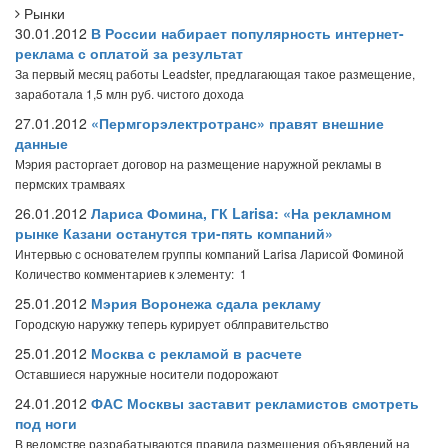
Рынки
30.01.2012
В России набирает популярность интернет-
реклама с оплатой за результат
За первый месяц работы Leadster, предлагающая такое размещение,
заработала 1,5 млн руб. чистого дохода
27.01.2012
«Пермгорэлектротранс» правят внешние
данные
Мэрия расторгает договор на размещение наружной рекламы в
пермских трамваях
26.01.2012
Лариса Фомина, ГК Larisa: «На рекламном
рынке Казани останутся три-пять компаний»
Интервью с основателем группы компаний Larisa Ларисой Фоминой
Количество комментариев к элементу: 1
25.01.2012
Мэрия Воронежа сдала рекламу
Городскую наружку теперь курирует облправительство
25.01.2012
Москва с рекламой в расчете
Оставшиеся наружные носители подорожают
24.01.2012
ФАС Москвы заставит рекламистов смотреть
под ноги
В ведомстве разрабатываются правила размещения объявлений на