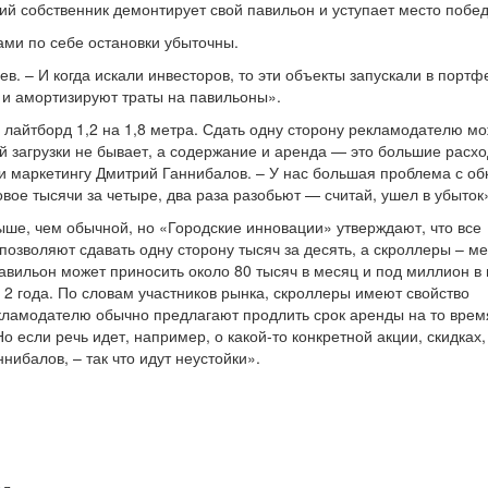
й собственник демонтирует свой павильон и уступает место побе
сами по себе остановки убыточны.
в. – И когда искали инвесторов, то эти объекты запускали в портф
 и амортизируют траты на павильоны».
 лайтборд 1,2 на 1,8 метра. Сдать одну сторону рекламодателю мо
й загрузки не бывает, а содержание и аренда — это большие расхо
и маркетингу Дмитрий Ганнибалов. – У нас большая проблема с об
овое тысячи за четыре, два раза разобьют — считай, ушел в убыток
ыше, чем обычной, но «Городские инновации» утверждают, что все
позволяют сдавать одну сторону тысяч за десять, а скроллеры – м
авильон может приносить около 80 тысяч в месяц и под миллион в 
 2 года. По словам участников рынка, скроллеры имеют свойство
екламодателю обычно предлагают продлить срок аренды на то врем
 если речь идет, например, о какой-то конкретной акции, скидках,
ибалов, – так что идут неустойки».