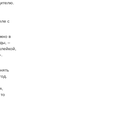
дителю.
еле с
жно в
ды, –
клейкой,
».
енять
год.
я,
 то