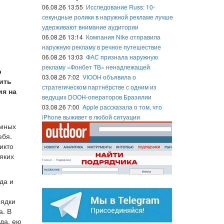
06.08.26 13:55
Исследование Russ: 10-
секундные ролики в наружной рекламе лучше
удерживают внимание аудитории
06.08.26 13:14
Компания Nike отправила
наружную рекламу в речное путешествие
06.08.26 13:03
ФАС признала наружную
рекламу «Фонбет ТВ» ненадлежащей
р
03.08.26 7:02
VIOOH объявила о
бить
стратегическом партнёрстве с одним из
ия на
ведущих DOOH-операторов Бразилии
03.08.26 7:00
Apple рассказала о том, что
iPhone выживет в любой ситуации
амных
ебя.
икто
яких
да и
рядки
а. В
да, ею