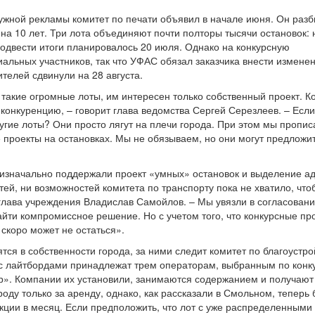
ужной рекламы комитет по печати объявил в начале июня. Он разб
е на 10 лет. Три лота объединяют почти полторы тысячи остановок: 
 Подвести итоги планировалось 20 июля. Однако на конкурсную
альных участников, так что УФАС обязал заказчика внести измене
телей сдвинули на 28 августа.
такие огромные лоты, им интересен только собственный проект. К
конкуренцию, – говорит глава ведомства Сергей Серезлеев. – Есл
ругие лоты? Они просто лягут на плечи города. При этом мы пропис
проекты на остановках. Мы не обязываем, но они могут предложи
 изначально поддержали проект «умных» остановок и выделение ад
ей, ни возможностей комитета по транспорту пока не хватило, что
 глава учреждения Владислав Самойлов. – Мы увязли в согласовани
айти компромиссное решение. Но с учетом того, что конкурсные п
скоро может не остаться».
тся в собственности города, за ними следит комитет по благоустро
 с лайтбордами принадлежат трем операторам, выбранным по конк
р». Компании их установили, занимаются содержанием и получают
оду только за аренду, однако, как рассказали в Смольном, теперь
укции в месяц. Если предположить, что лот с уже распределенными