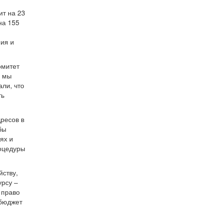
ит на 23
на 155
ния и
омитет
и мы
али, что
ть
ресов в
бы
ях и
роцедуры
йству,
урсу –
 право
 бюджет