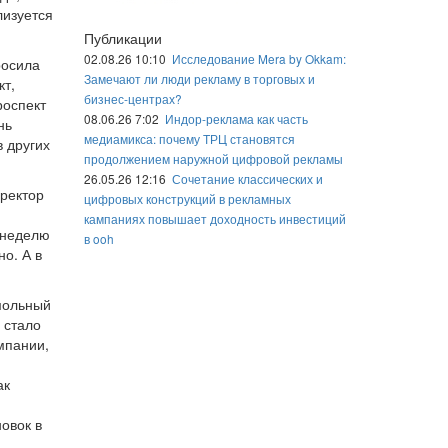
лизуется
Публикации
02.08.26 10:10
Исследование Mera by Okkam:
росила
Замечают ли люди рекламу в торговых и
кт,
бизнес-центрах?
роспект
08.06.26 7:02
Индор-реклама как часть
нь
медиамикса: почему ТРЦ становятся
 других
продолжением наружной цифровой рекламы
26.05.26 12:16
Сочетание классических и
иректор
цифровых конструкций в рекламных
кампаниях повышает доходность инвестиций
 неделю
в ooh
о. А в
Смольный
 стало
мпании,
ак
овок в