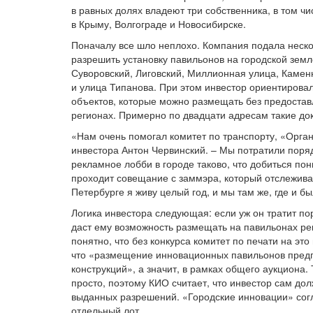
в равных долях владеют три собственника, в том ч
в Крыму, Волгограде и Новосибирске.
Поначалу все шло неплохо. Компания подала неско
разрешить установку павильонов на городской земл
Суворовский, Лиговский, Миллионная улица, Камен
и улица Типанова. При этом инвестор ориентировал
объектов, которые можно размещать без предоставл
регионах. Примерно по двадцати адресам такие до
«Нам очень помогал комитет по транспорту, «Орга
инвестора Антон Червинский. – Мы потратили поряд
рекламное лобби в городе таково, что добиться п
проходит совещание с заммэра, который отслежива
Петербурге я живу целый год, и мы там же, где и бы
Логика инвестора следующая: если уж он тратит по
даст ему возможность размещать на павильонах ре
понятно, что без конкурса комитет по печати на эт
что «размещение инновационных павильонов пред
конструкций», а значит, в рамках общего аукциона.
просто, поэтому КИО считает, что инвестор сам до
выданных разрешений. «Городские инновации» согл
отдельный лот.