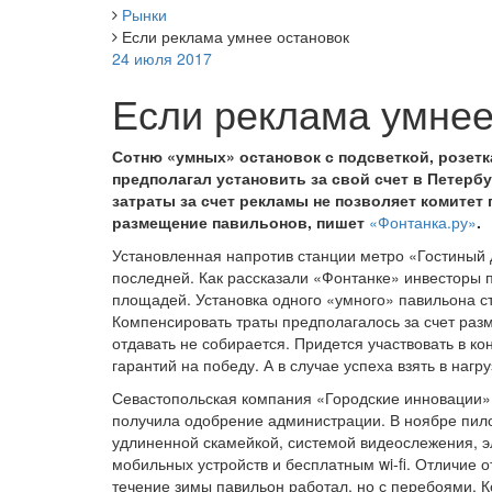
Рынки
Если реклама умнее остановок
24 июля 2017
Если реклама умнее
Сотню «умных» остановок с подсветкой, розе
предполагал установить за свой счет в Петербу
затраты за счет рекламы не позволяет комитет
размещение павильонов, пишет
«Фонтанка.ру»
.
Установленная напротив станции метро «Гостиный 
последней. Как рассказали «Фонтанке» инвесторы 
площадей. Установка одного «умного» павильона сто
Компенсировать траты предполагалось за счет разм
отдавать не собирается. Придется участвовать в ко
гарантий на победу. А в случае успеха взять в нагр
Севастопольская компания «Городские инновации» п
получила одобрение администрации. В ноябре пило
удлиненной скамейкой, системой видеослежения, 
мобильных устройств и бесплатным wi-fi. Отличие о
течение зимы павильон работал, но с перебоями. 