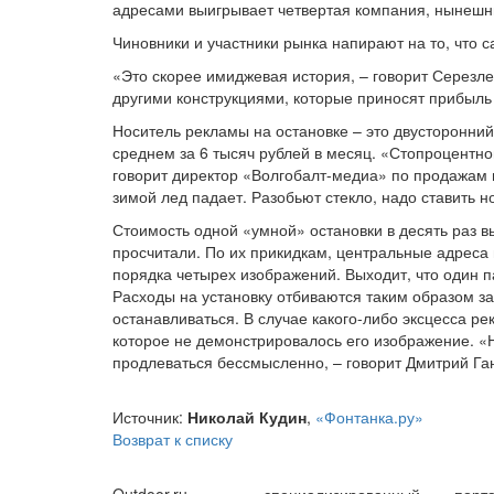
адресами выигрывает четвертая компания, нынешни
Чиновники и участники рынка напирают на то, что 
«Это скорее имиджевая история, – говорит Серезлее
другими конструкциями, которые приносят прибыль
Носитель рекламы на остановке – это двусторонний
среднем за 6 тысяч рублей в месяц. «Стопроцентно
говорит директор «Волгобалт-медиа» по продажам 
зимой лед падает. Разобьют стекло, надо ставить н
Стоимость одной «умной» остановки в десять раз в
просчитали. По их прикидкам, центральные адреса 
порядка четырех изображений. Выходит, что один п
Расходы на установку отбиваются таким образом за
останавливаться. В случае какого-либо эксцесса р
которое не демонстрировалось его изображение. «Но
продлеваться бессмысленно, – говорит Дмитрий Ганн
Источник:
Николай Кудин
,
«Фонтанка.ру»
Возврат к списку