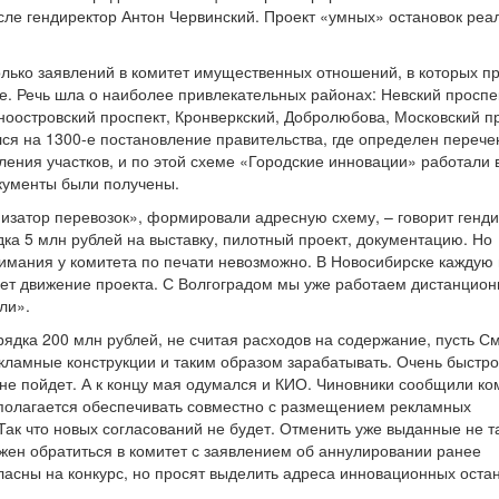
исле гендиректор Антон Червинский. Проект «умных» остановок реа
лько заявлений в комитет имущественных отношений, в которых п
е. Речь шла о наиболее привлекательных районах: Невский проспе
ноостровский проспект, Кронверкский, Добролюбова, Московский п
ся на 1300-е постановление правительства, где определен перече
ения участков, и по этой схеме «Городские инновации» работали в
кументы были получены.
низатор перевозок», формировали адресную схему, – говорит генд
ка 5 млн рублей на выставку, пилотный проект, документацию. Но
онимания у комитета по печати невозможно. В Новосибирске каждую
ет движение проекта. С Волгоградом мы уже работаем дистанционн
ли».
рядка 200 млн рублей, не считая расходов на содержание, пусть 
кламные конструкции и таким образом зарабатывать. Очень быстро
о не пойдет. А к концу мая одумался и КИО. Чиновники сообщили ко
полагается обеспечивать совместно с размещением рекламных
 Так что новых согласований не будет. Отменить уже выданные не т
лжен обратиться в комитет с заявлением об аннулировании ранее
асны на конкурс, но просят выделить адреса инновационных остан