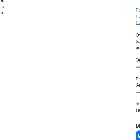
л,
ru
П
и,
П
П
О
б
р
O
в
П
б
сс
©
з
М