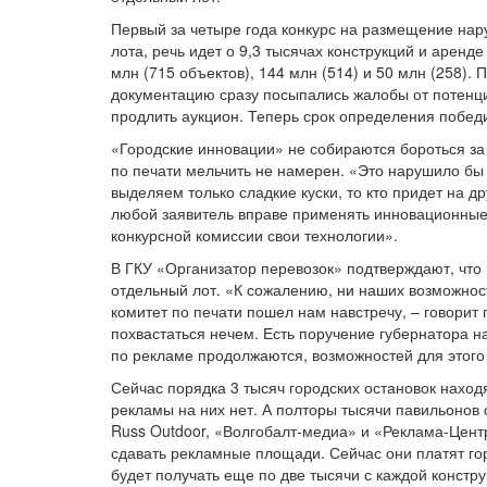
Первый за четыре года конкурс на размещение нар
лота, речь идет о 9,3 тысячах конструкций и аренд
млн (715 объектов), 144 млн (514) и 50 млн (258).
документацию сразу посыпались жалобы от потенци
продлить аукцион. Теперь срок определения победи
«Городские инновации» не собираются бороться за 
по печати мельчить не намерен. «Это нарушило бы 
выделяем только сладкие куски, то кто придет на д
любой заявитель вправе применять инновационные 
конкурсной комиссии свои технологии».
В ГКУ «Организатор перевозок» подтверждают, что
отдельный лот. «К сожалению, ни наших возможност
комитет по печати пошел нам навстречу, – говорит
похвастаться нечем. Есть поручение губернатора н
по рекламе продолжаются, возможностей для этого 
Сейчас порядка 3 тысяч городских остановок находя
рекламы на них нет. А полторы тысячи павильонов
Russ Outdoor, «Волгобалт-медиа» и «Реклама-Цент
сдавать рекламные площади. Сейчас они платят гор
будет получать еще по две тысячи с каждой констр