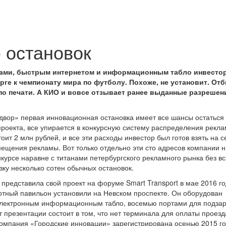
 остановок
тками, быстрым интернетом и информационным табло инвесто
рге к чемпионату мира по футболу. Похоже, не установит. От
 по печати. А КИО и вовсе отзывает ранее выданные разрешен
двор» первая инновационная остановка имеет все шансы остаться
проекта, все упирается в конкурсную систему распределения рекл
ит 2 млн рублей, и все эти расходы инвестор был готов взять на с
ещения рекламы. Вот только отдельно эти сто адресов компании н
нкурсе наравне с титанами петербургского рекламного рынка без вс
узку несколько сотен обычных остановок.
редставила свой проект на форуме Smart Transport в мае 2016 го
тный павильон установили на Невском проспекте. Он оборудован
электронным информационным табло, восемью портами для подза
т презентации состоит в том, что нет терминала для оплаты проезд
Компания «Городские инновации» зарегистрирована осенью 2015 го