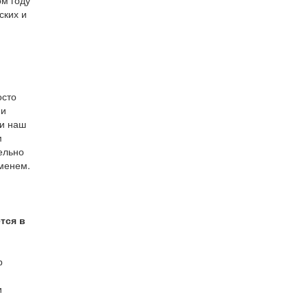
м году
ских и
,
осто
 и
 и наш
м
ельно
еменем.
тся в
р
и