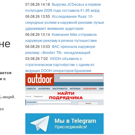
07.08.26 14:18
Выручка JCDecaux в первом
полугодии 2026 года составила €1,95 млрд
06.08.26 13:55
Исследование Russ: 10-
секундные ролики в наружной рекламе лучше
удерживают внимание аудитории
06.08.26 13:14
Компания Nike отправила
не
наружную рекламу в речное путешествие
06.08.26 13:03
ФАС признала наружную
рекламу «Фонбет ТВ» ненадлежащей
03.08.26 7:02
VIOOH объявила о
стратегическом партнёрстве с одним из
ведущих DOOH-операторов Бразилии
ается
к с
-акций.
ех
р