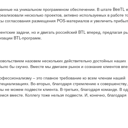
ванные на уникальном программном обеспечении. В штате BeeTL е
еализовали несколько проектов, активно используемых в работе т
ссы согласования размещения POS-материалов и увеличить прибыл
ентские задачи, но и двигать российский BTL вперед, предлагая р
изации BTL-программ.
удовольствием назовем нескольких действительно достойных наших
 было бы скучно. Вместе мы двигаем рынок и сознание клиентов впе
рофессионализму – это главное требование ко всем членам нашей
пециализациях. Во-вторых, благодаря стремлению к совершенству,
дь мы не можем подвести клиента. В-третьих, благодаря команде. В о
мся вместе. Коллегу тоже нельзя подвести. И, конечно, благодаря