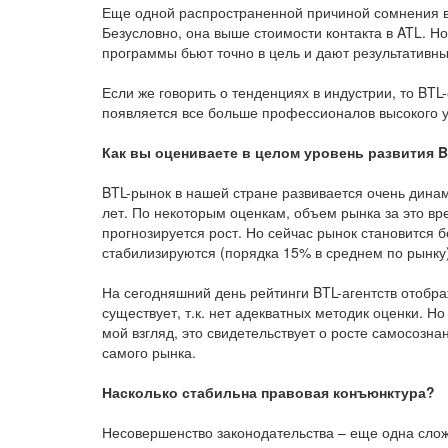
Еще одной распространенной причиной сомнения в 
Безусловно, она выше стоимости контакта в ATL. Н
программы бьют точно в цель и дают результативны
Если же говорить о тенденциях в индустрии, то BTL
появляется все больше профессионалов высокого у
Как вы оцениваете в целом уровень развития 
BTL-рынок в нашей стране развивается очень дина
лет. По некоторым оценкам, объем рынка за это вр
прогнозируется рост. Но сейчас рынок становится
стабилизируются (порядка 15% в среднем по рынку)
На сегодняшний день рейтинги BTL-агентств отобр
существует, т.к. нет адекватных методик оценки. 
мой взгляд, это свидетельствует о росте самосозна
самого рынка.
Насколько стабильна правовая конъюнктура?
Несовершенство законодательства – еще одна слож