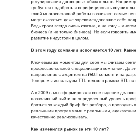
регулирования договорных обязательств. Наприме
требуется подобрать и верифицировать внушитель
такой многосоставной работы возникают самые неп
могут оказаться даже зарекомендовавшие себя подр
Ведь сроки всегда очень сжатые, а на кону – много
бизнеса (и не только бизнеса). Но если говорить и
развитие индустрии в целом.
В этом году компании исполняется 10 лет. Каки
Ключевым же моментом для себя мы считаем сентяб
профессиональной специализации компании. До это
направление с акцентом на retail-сегмент и на ра
Теперь мы используем TTL только в рамках BTL-по
А в 2009 г. мы сформировали свое видение деловог
позволивший выйти на определенный уровень проф
браться за каждый бриф без разбора, а проводить 
реальными программами с реальными, адекватными
качественно реализовывать.
Как изменился рынок за эти 10 лет?