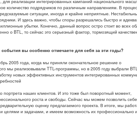
р, для реализации интегрированных кампаний национального масш
ное количество подрядчиков по различным направлениям. В проце
редсказуемые ситуации, иногда и крайне неприятные. Нестабильн
ядчики. И здесь важно, чтобы споры разрешались быстро и адеква
миллионные убытки. Конечно, данный вопрос остро стоит во всех об
менно о BTL, то сейчас это серьезный фактор, тормозящий качестве
е события вы особенно отмечаете для себя за эти годы?
рь 2005 года, когда мы приняли окончательное решение о
го мы реализовывали TTL-программы, но в 2005 году выбрали BTL
зработку новых эффективных инструментов интегрированных коммун
требностей
о портрета наших клиентов. И это тоже был поворотный момент,
ессионального роста и свободы. Сейчас мы можем позволить себе
предварительную оценку предлагаемого проекта. В итоге, мы рабо
 целями и задачами, и имеем возможность их профессионально 