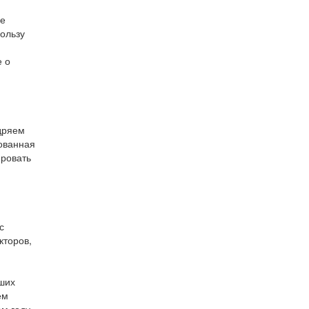
ое
ользу
е о
дряем
рованная
ировать
с
кторов,
ших
ем