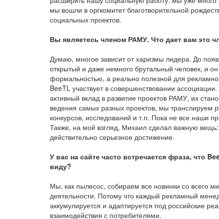
расширить нашу социальную работу: мы уже много
мы вошли в оргкомитет благотворительной рождеств
социальных проектов.
Вы являетесь членом РАМУ. Что дает вам это 
Думаю, многое зависит от харизмы лидера. До поя
открытый и даже немного брутальный человек, и он
формальностью, а реально полезной для рекламног
BeeTL участвует в совершенствовании ассоциации. 
активный вклад в развитие проектов РАМУ, их ста
ведения самых разных проектов, мы транслируем 
конкурсов, исследований и т.п. Пока не все наши 
Также, на мой взгляд, Михаил сделал важную вещь:
действительно серьезное достижение.
У вас на сайте часто встречается фраза, что 
виду?
Мы, как пылесос, собираем все новинки со всего м
деятельности. Потому что каждый рекламный менед
аккумулируется и адаптируется под российские ре
взаимодействия с потребителями.