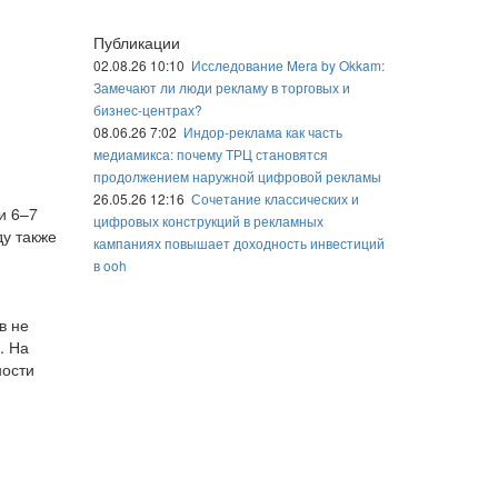
Публикации
02.08.26 10:10
Исследование Mera by Okkam:
Замечают ли люди рекламу в торговых и
бизнес-центрах?
08.06.26 7:02
Индор-реклама как часть
медиамикса: почему ТРЦ становятся
продолжением наружной цифровой рекламы
26.05.26 12:16
Сочетание классических и
и 6–7
цифровых конструкций в рекламных
ду также
кампаниях повышает доходность инвестиций
в ooh
в не
. На
ности