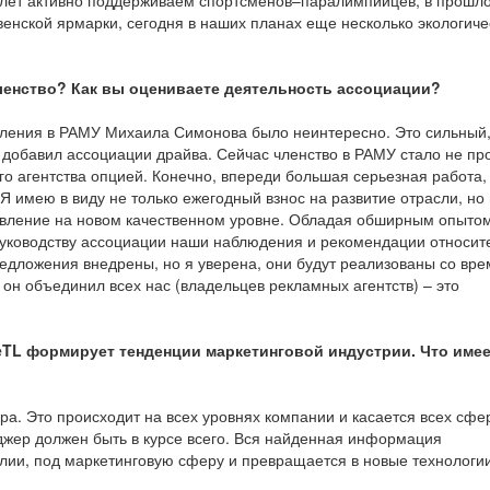
 лет активно поддерживаем спортсменов–паралимпийцев, в прошло
енской ярмарки, сегодня в наших планах еще несколько экологиче
членство? Как вы оцениваете деятельность ассоциации?
вления в РАМУ Михаила Симонова было неинтересно. Это сильный
 добавил ассоциации драйва. Сейчас членство в РАМУ стало не пр
о агентства опцией. Конечно, впереди большая серьезная работа,
Я имею в виду не только ежегодный взнос на развитие отрасли, но
новление на новом качественном уровне. Обладая обширным опыто
руководству ассоциации наши наблюдения и рекомендации относит
предложения внедрены, но я уверена, они будут реализованы со вр
 он объединил всех нас (владельцев рекламных агентств) – это
BeeTL формирует тенденции маркетинговой индустрии. Что имее
ира. Это происходит на всех уровнях компании и касается всех сфе
жер должен быть в курсе всего. Вся найденная информация
алии, под маркетинговую сферу и превращается в новые технологи