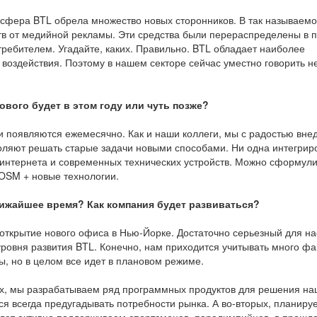
, сфера BTL обрела множество новых сторонников. В так называем
в от медийной рекламы. Эти средства были перераспределены в п
ребителем. Угадайте, каких. Правильно. BTL обладает наиболее
оздействия. Поэтому в нашем секторе сейчас уместно говорить н
ового будет в этом году или чуть позже?
ии появляются ежемесячно. Как и наши коллеги, мы с радостью вне
воляют решать старые задачи новыми способами. Ни одна интегри
 интернета и современных технических устройств. Можно сформул
OSM + новые технологии.
лижайшее время? Как компания будет развиваться?
 открытие нового офиса в Нью-Йорке. Достаточно серьезный для на
уровня развития BTL. Конечно, нам приходится учитывать много фа
ы, но в целом все идет в плановом режиме.
ых, мы разрабатываем ряд программных продуктов для решения на
ся всегда предугадывать потребности рынка. А во-вторых, планиру