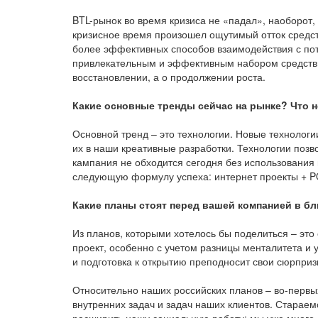
BTL-рынок во время кризиса не «падал», наоборот
кризисное время произошел ощутимый отток средст
более эффективных способов взаимодействия с пот
привлекательным и эффективным набором средств в
восстановлении, а о продолжении роста.
Какие основные тренды сейчас на рынке? Что н
Основной тренд – это технологии. Новые технолог
их в наши креативные разработки. Технологии поз
кампания не обходится сегодня без использования
следующую формулу успеха: интернет проекты + P
Какие планы стоят перед вашей компанией в б
Из планов, которыми хотелось бы поделиться – это
проект, особенно с учетом разницы менталитета и 
и подготовка к открытию преподносит свои сюрприз
Относительно наших российских планов – во-перв
внутренних задач и задач наших клиентов. Стараем