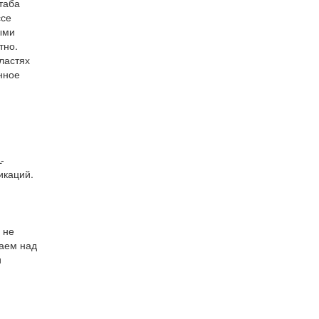
таба
ссе
ыми
тно.
ластях
нное
-
икаций.
 не
таем над
и