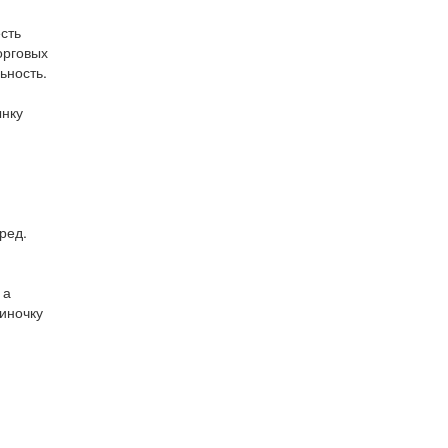
сть
орговых
ьность.
ынку
ред.
 а
диночку