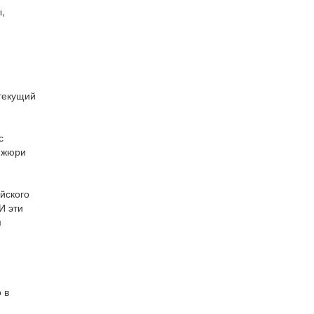
,
 текущий
с
в жюри
йского
И эти
м
 в