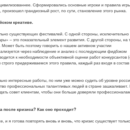
и цивилизованнее. Сформировались основные игроки и правила игры
 произошел грандиозный рост, по сути, становление этого рынка.
йском креативе.
льно существующих фестивалей. С одной стороны, исключительно
ары» – это показательный элемент развития. С другой стороны, на
. Может быть поэтому говорить о нашем активном участии
еализуется через наблюдение и анализ с последующим фидбэком
одится к необходимости объективной оценки работ конкурсантов (
ы строго придерживаемся этого правила, каждый раз входя в соста
ьно интересные работы, по ним уже можно судить об уровне росси
ество профессиональных талантливых людей в стране зашкаливает. 
 дать совет клиентам, чтобы они больше доверяли профессионала
а после кризиса? Как оно проходит?
, и я готова повторять вновь и вновь, что кризис существует только