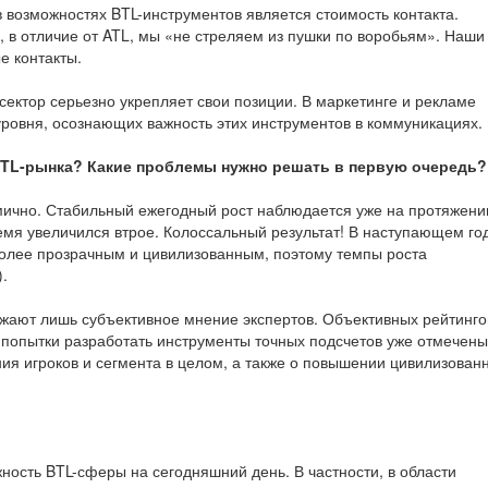
возможностях BTL-инструментов является стоимость контакта.
о, в отличие от ATL, мы «не стреляем из пушки по воробьям». Наши
е контакты.
-сектор серьезно укрепляет свои позиции. В маркетинге и рекламе
ровня, осознающих важность этих инструментов в коммуникациях.
BTL-рынка? Какие проблемы нужно решать в первую очередь?
мично. Стабильный ежегодный рост наблюдается уже на протяжени
емя увеличился втрое. Колоссальный результат! В наступающем го
 более прозрачным и цивилизованным, поэтому темпы роста
.
ажают лишь субъективное мнение экспертов. Объективных рейтинго
Но попытки разработать инструменты точных подсчетов уже отмечены
ния игроков и сегмента в целом, а также о повышении цивилизован
ность BTL-сферы на сегодняшний день. В частности, в области