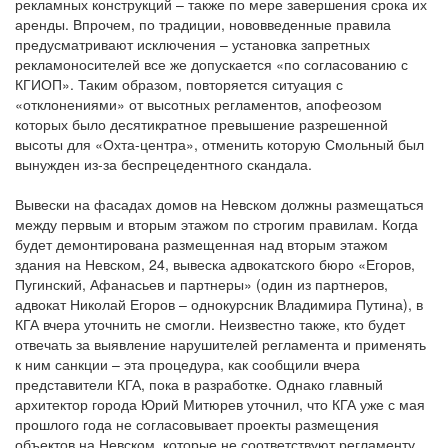
рекламных конструкций – также по мере завершения срока их
аренды. Впрочем, по традиции, нововведенные правила
предусматривают исключения – установка запретных
рекламоносителей все же допускается «по согласованию с
КГИОП». Таким образом, повторяется ситуация с
«отклонениями» от высотных регламентов, апофеозом
которых было десятикратное превышение разрешенной
высоты для «Охта-центра», отменить которую Смольный был
вынужден из-за беспрецедентного скандала.
Вывески на фасадах домов на Невском должны размещаться
между первым и вторым этажом по строгим правилам. Когда
будет демонтирована размещенная над вторым этажом
здания на Невском, 24, вывеска адвокатского бюро «Егоров,
Пугинский, Афанасьев и партнеры» (один из партнеров,
адвокат Николай Егоров – однокурсник Владимира Путина), в
КГА вчера уточнить не смогли. Неизвестно также, кто будет
отвечать за выявление нарушителей регламента и применять
к ним санкции – эта процедура, как сообщили вчера
представители КГА, пока в разработке. Однако главный
архитектор города Юрий Митюрев уточнил, что КГА уже с мая
прошлого года не согласовывает проекты размещения
объектов на Невском, которые не соответствуют регламенту.