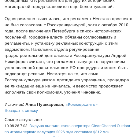
обещанных КГА регламентов для других исторических
магистралей города становится еще более туманной.
Одновременно выяснилось, что регламент Невского проспекта
не был согласован с Росохранкультурой, хотя с октября 2010
года, после включения Петербурга в список исторических
поселений, городские власти обязаны согласовывать и
регламенты, и установку рекламных конструкций с этим
ведомством. Начальник отдела регулирования
градостроительной деятельности Росохранкультуры Андрей
Никифоров считает, что регламент выпущен с нарушением
установленной правительством РФ процедуры и может быть
подвергнут ревизии. Несмотря на то, что сама
Росохранкультура указом президента упразднена, процедура
ее ликвидации еще не началась, и ведомство продолжает
исполнять свои полномочия, уточнил чиновник.
Источник:
Анна Пушкарская
,
«Коммерсантъ»
Возврат к списку
Самое актуальное
10.08.26 7:03
Выручка американского оператора Clear Channel Outdoor
по итогам первого полугодия 2026 года составила $812 млн