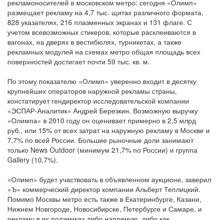
рекламоносителей в московском метро: сегодня «Олимп»
размещает рекламу на 4,7 тыс. щитах различного формата,
828 указателях, 216 плазменных экранах и 131 флаге. С
учетом всевозможных стикеров, которые расклеиваются в
вагонах, на дверях в вестибюлях, турникетах, а также
рекламных модулей на схемах метро общая площадь всех
поверхностей достигает почти 59 тыс. кв. м.
По этому показателю «Олимп» уверенно входит в десятку
крупнейших операторов наружной рекламы страны,
констатирует гендиректор исследовательской компании
«ЭСПАР-Аналитик» Андрей Березкин. Возможную выручку
«Олимпа» в 2010 году он оценивает примерно в 2,5 млрд
руб., или 15% от всех затрат на наружную рекламу в Москве и
7,7% по всей России. Большие рыночные доли занимают
только News Outdoor (минимум 21,7% по России) и группа
Gallery (10,7%).
«Олимп» будет участвовать в объявленном аукционе, заверил
«Ъ» коммерческий директор компании Альберт Теплицкий.
Помимо Москвы метро есть также в Екатеринбурге, Казани,
Нижнем Новгороде, Новосибирске, Петербурге и Самаре, и
рекламу в их подземках либо напрямую, либо как