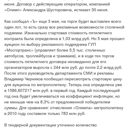
июня. Договор с действующим оператором, компанией
«Олимп» Александра Шусторовича, истекает 30 июня.
Как сообщал «Ъ» еще 3 мая, на торги будет выставлен всего
один лот, то есть сразу все рекламные возможности столичной
подземки. Изначально стартовая стоимость пятилетнего
контракта была определена в 1,03 млрд руб. Но 5 мая прошел
аукцион по выбору рекламного подрядчика ГУП
«Мосгортранс» (управляет более 5,5 тыс. столичных
автобусов, троллейбусов и трамваев), и в ходе тех торгов
стоимость пятилетнего договора неожиданно для его
организаторов выросла с 244 млн руб. до почти 2,2 млрд руб.
После этого руководитель департамента СМИ и рекламы
Владимир Черников пообещал пересмотреть стартовую цену
для аукциона по метрополитену. Теперь она определена уже
в 1586,607217 млн руб. в первый год. Каждый последующий
год она будет увеличиваться на коэффициент инфляции, но
не меньше чем на 8,3% от предложенной победителем
суммы. Для сравнения: отчисления «Олимпа» метрополитену
в 2010 году составили только 783 млн руб.
В тендерной документации уточнено количество