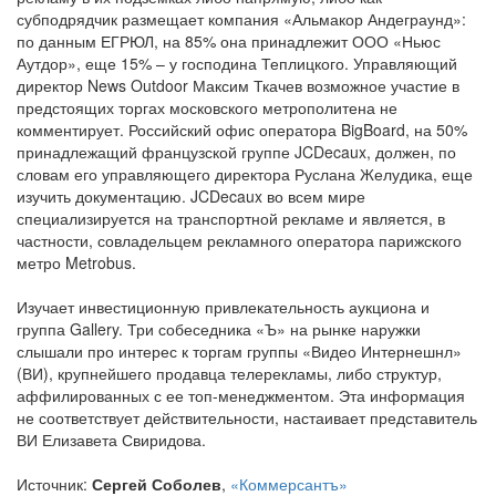
субподрядчик размещает компания «Альмакор Андеграунд»:
по данным ЕГРЮЛ, на 85% она принадлежит ООО «Ньюс
Аутдор», еще 15% – у господина Теплицкого. Управляющий
директор News Outdoor Максим Ткачев возможное участие в
предстоящих торгах московского метрополитена не
комментирует. Российский офис оператора BigBoard, на 50%
принадлежащий французской группе JCDecaux, должен, по
словам его управляющего директора Руслана Желудика, еще
изучить документацию. JCDecaux во всем мире
специализируется на транспортной рекламе и является, в
частности, совладельцем рекламного оператора парижского
метро Metrobus.
Изучает инвестиционную привлекательность аукциона и
группа Gallery. Три собеседника «Ъ» на рынке наружки
слышали про интерес к торгам группы «Видео Интернешнл»
(ВИ), крупнейшего продавца телерекламы, либо структур,
аффилированных с ее топ-менеджментом. Эта информация
не соответствует действительности, настаивает представитель
ВИ Елизавета Свиридова.
Источник:
Сергей Соболев
,
«Коммерсантъ»