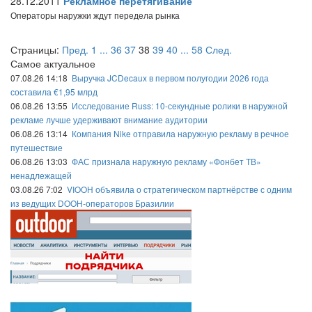
28.12.2011
Рекламное перетягивание
Операторы наружки ждут передела рынка
Страницы:
Пред.
1
...
36
37
38
39
40
...
58
След.
Самое актуальное
07.08.26 14:18
Выручка JCDecaux в первом полугодии 2026 года
составила €1,95 млрд
06.08.26 13:55
Исследование Russ: 10-секундные ролики в наружной
рекламе лучше удерживают внимание аудитории
06.08.26 13:14
Компания Nike отправила наружную рекламу в речное
путешествие
06.08.26 13:03
ФАС признала наружную рекламу «Фонбет ТВ»
ненадлежащей
03.08.26 7:02
VIOOH объявила о стратегическом партнёрстве с одним
из ведущих DOOH-операторов Бразилии