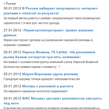
Рынки
30.01.2012
В России набирает популярность интернет-
реклама с оплатой за результат
За первый месяц работы Leadster, предлагающая такое размещение,
заработала 1,5 млн руб. чистого дохода
27.01.2012
«Пермгорэлектротранс» правят внешние
данные
Мэрия расторгает договор на размещение наружной рекламы в
пермских трамваях
26.01.2012
Лариса Фомина, ГК Larisa: «На рекламном
рынке Казани останутся три-пять компаний»
Интервью с основателем группы компаний Larisa Ларисой Фоминой
Количество комментариев к элементу: 1
25.01.2012
Мэрия Воронежа сдала рекламу
Городскую наружку теперь курирует облправительство
25.01.2012
Москва с рекламой в расчете
Оставшиеся наружные носители подорожают
24.01.2012
ФАС Москвы заставит рекламистов смотреть
под ноги
В ведомстве разрабатываются правила размещения объявлений на