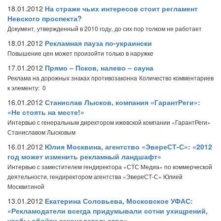
18.01.2012
На страже чьих интересов стоит регламент
Невского проспекта?
Документ, утвержденный в 2010 году, до сих пор толком не работает
18.01.2012
Рекламная пауза по-украински
Повышение цен может произойти только в наружке
17.01.2012
Прямо – Псков, налево – сауна
Реклама на дорожных знаках противозаконна
Количество комментариев
к элементу: 0
16.01.2012
Станислав Лысков, компания «Гарант­Реги»:
«Не стоять на месте!»
Интервью с генеральным директором ижевской компании «Гарант­Реги»
Станиславом Лысковым
16.01.2012
Юлия Москвина, агентство «ЭвереСТ-С»: «2012
год может изменить рекламный ландшафт»
Интервью с заместителем гендиректора «СТС Медиа» по коммерческой
деятельности, гендиректором агентства «ЭвереСТ-С» Юлией
Москвитиной
13.01.2012
Екатерина Соловьева, Московское УФАС:
«Рекламодатели всегда придумывали сотни ухищрений,
чтобы обойти законодательство»