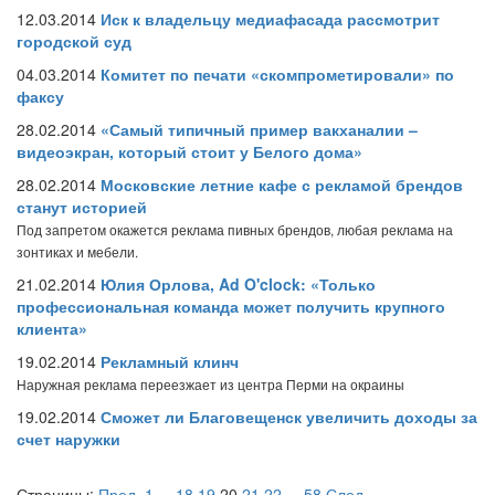
12.03.2014
Иск к владельцу медиафасада рассмотрит
городской суд
04.03.2014
Комитет по печати «скомпрометировали» по
факсу
28.02.2014
«Самый типичный пример вакханалии –
видеоэкран, который стоит у Белого дома»
28.02.2014
Московские летние кафе с рекламой брендов
станут историей
Под запретом окажется реклама пивных брендов, любая реклама на
зонтиках и мебели.
21.02.2014
Юлия Орлова, Ad O'clock: «Только
профессиональная команда может получить крупного
клиента»
19.02.2014
Рекламный клинч
Наружная реклама переезжает из центра Перми на окраины
19.02.2014
Сможет ли Благовещенск увеличить доходы за
счет наружки
Страницы:
Пред.
1
...
18
19
20
21
22
...
58
След.