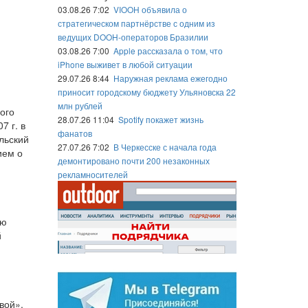
03.08.26 7:02
VIOOH объявила о
стратегическом партнёрстве с одним из
ведущих DOOH-операторов Бразилии
03.08.26 7:00
Apple рассказала о том, что
iPhone выживет в любой ситуации
29.07.26 8:44
Наружная реклама ежегодно
приносит городскому бюджету Ульяновска 22
млн рублей
ого
28.07.26 11:04
Spotify покажет жизнь
7 г. в
фанатов
льский
27.07.26 7:02
В Черкесске с начала года
ием о
демонтировано почти 200 незаконных
рекламносителей
ию
й
вой».