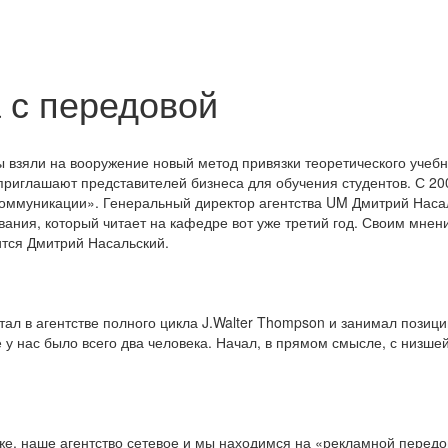
 с передовой
 взяли на вооружение новый метод привязки теоретического учебн
приглашают представителей бизнеса для обучения студентов. С 200
оммуникации». Генеральный директор агентства UM Дмитрий Наса
ания, который читает на кафедре вот уже третий год. Своим мнен
ится Дмитрий Насальский.
отал в агентстве полного цикла J.Walter Thompson и занимал позиц
 нас было всего два человека. Начал, в прямом смысле, с низше
 же, наше агентство сетевое и мы находимся на «рекламной передо