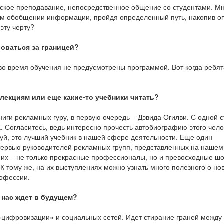
еское преподавание, непосредственное общение со студентами. Мн
ком обобщении информации, пройдя определенный путь, накопив о
эту черту?
роваться за границей?
 во время обучения не предусмотрены программой. Вот когда ребят
лекциям или еще какие-то учебники читать?
ниги рекламных гуру, в первую очередь – Дэвида Огилви. С одной 
а. Согласитесь, ведь интересно прочесть автобиографию этого чело
алуй, это лучший учебник в нашей сфере деятельности. Еще один
ервью руководителей рекламных групп, представленных на нашем
 них – не только прекрасные профессионалы, но и превосходные ш
 тому же, на их выступлениях можно узнать много полезного о но
рофессии.
о нас ждет в будущем?
 «цифровизации» и социальных сетей. Идет стирание граней между