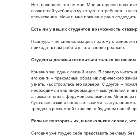
Нет, наверное, это не мое. Мне интересно практич
создателей учебников чувствуют потребность в не
впечатления. Может, мне пока еще рано подводить 
Есть ли у ваших студентов возможность стажи
Наш курс – не специализация, поэтому стажировки
приходят к нам работать, это вполне реально.
Студенты должны готовиться только по вашим 
Конечно же, одних лекций мало. Я советую читать к
его книги – прекрасный образчик лирического жанр
узнать, как строилась его карьера. С другой – пож
необходимый вид информации – выступления и инт
а также отчеты с форумов рекламистов. Многие из
буквально зажигающие зал своими выступлениями. К
трендах в рекламной отрасли, о будущем нашей п
Если не повторять их, в нескольких словах, чт
Сегодня уже трудно себе представить рекламу без