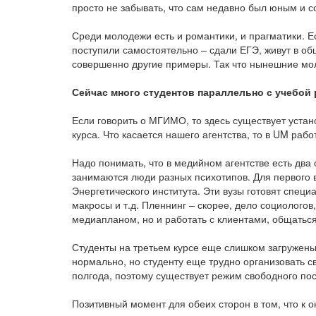
просто не забывать, что сам недавно был юным и с
Среди молодежи есть и романтики, и прагматики. Ес
поступили самостоятельно – сдали ЕГЭ, живут в об
совершенно другие примеры. Так что нынешние м
Сейчас много студентов параллельно с учебой р
Если говорить о МГИМО, то здесь существует уста
курса. Что касается нашего агентства, то в UM раб
Надо понимать, что в медийном агентстве есть два
занимаются люди разных психотипов. Для первого
Энергетического института. Эти вузы готовят специ
макросы и т.д. Пленнинг – скорее, дело социологов
медиапланом, но и работать с клиентами, общаться
Студенты на третьем курсе еще слишком загружены 
нормально, но студенту еще трудно организовать св
полгода, поэтому существует режим свободного пос
Позитивный момент для обеих сторон в том, что к 