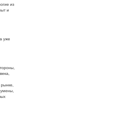
огие из
пыт и
а уже
стороны,
века,
 рынке,
оумены,
вых