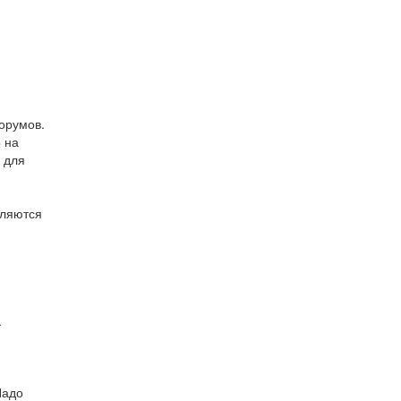
орумов.
 на
 для
вляются
.
Надо