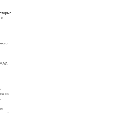
которые
 и
ртого
 МАИ,
е
ика по
.
не