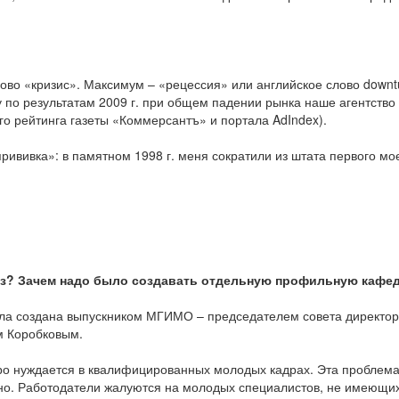
лово «кризис». Максимум – «рецессия» или английское слово downt
у по результатам 2009 г. при общем падении рынка наше агентство
го рейтинга газеты «Коммерсантъ» и портала AdIndex).
рививка»: в памятном 1998 г. меня сократили из штата первого мо
уз? Зачем надо было создавать отдельную профильную кафе
ла создана выпускником МГИМО – председателем совета директор
м Коробковым.
ро нуждается в квалифицированных молодых кадрах. Эта проблема
тно. Работодатели жалуются на молодых специалистов, не имеющи