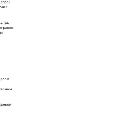
 своей
тия с
ачка,
се равно
ию
ираем
квозное
циологи