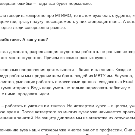
овершал ошибки – тогда все будет нормально.
ли говорить конкретно про МГИМО, то в этом вузе есть студенты, 
щежитии, грызут науку, посещаемость у них стопроцентная… А есть
олодые люди совершенно разные.
аботают. А как у вас?
новка деканата, разрешающая студентам работать не раньше четве
отает много студентов. Причем из самых разных вузов.
 основных направления деятельности – баинг и пленнинг. Каждым
 вида работы мы предпочитаем брать людей из МВТУ им. Баумана,
алистов, умеющих работать с массивами данных, создавать в Excel
, гуманитариев. Ведь надо уметь не только нарисовать табличку с
 с ними, продавать идеи.
– работать и учиться им тяжело. На четвертом курсе – в целом, уж
ое время. После четвертого во многих вузах уже начинается практ
ещения занятий. На защиту диплома мы из агентства их отпускаем
окончанию вуза наши стажеры уже многое знают о профессии. Они 