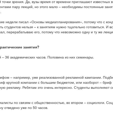
й точки зрения. Да, вузы время от времени приглашают известных в
ентами пару лекций, но этого мало – необходимы постоянные заня
.
чение недели писал «Основы медиапланирования», потому что с конд
ь студентов нельзя – к занятиям нужно тщательно готовиться. И в
иал, перерабатываю его, потому что невозможно одну и ту же лекц
практические занятия?
 – 36 академических часов. Половина из них семинары.
ифом – например, уже реализованной рекламной кампании. Подб
риф крупной компании с большим бюджетом, или наоборот – бриф
онную рекламу. Ребятам это очень интересно. Студенты выполняют с
алисты по связям с общественностью, во втором – социологи. Со
ну отведено уже по 50 часов.