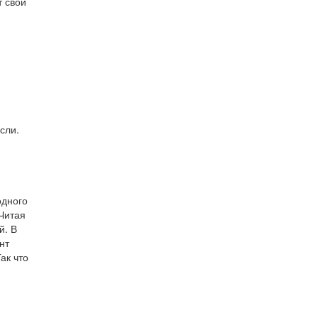
т свой
сли.
одного
Читая
й. В
нт
ак что