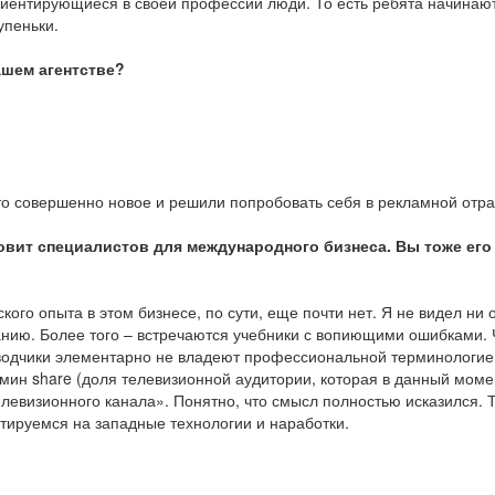
иентирующиеся в своей профессии люди. То есть ребята начинаю
упеньки.
вашем агентстве?
то совершенно новое и решили попробовать себя в рекламной отра
вит специалистов для международного бизнеса. Вы тоже его
кого опыта в этом бизнесе, по сути, еще почти нет. Я не видел ни 
нию. Более того – встречаются учебники с вопиющими ошибками. 
водчики элементарно не владеют профессиональной терминологие
рмин share (доля телевизионной аудитории, которая в данный моме
елевизионного канала». Понятно, что смысл полностью исказился. Т
тируемся на западные технологии и наработки.