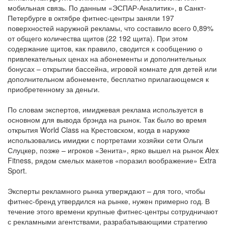
мобильная связь. По данным «ЭСПАР-Аналитик», в Санкт-
Петербурге в октябре фитнес-центры заняли 197
поверхностей наружной рекламы, что составило всего 0,89%
от общего количества щитов (22 192 щита). При этом
содержание щитов, как правило, сводится к сообщению о
привлекательных ценах на абонементы и дополнительных
бонусах – открытии бассейна, игровой комнате для детей или
дополнительном абонементе, бесплатно прилагающемся к
приобретенному за деньги.
По словам экспертов, имиджевая реклама используется в
основном для вывода брэнда на рынок. Так было во время
открытия World Class на Крестовском, когда в наружке
использовались имиджи с портретами хозяйки сети Ольги
Слуцкер, позже – игроков «Зенита», ярко вышел на рынок Alex
Fitness, рядом смелых макетов «поразил воображение» Extra
Sport.
Эксперты рекламного рынка утверждают – для того, чтобы
фитнес-бренд утвердился на рынке, нужен примерно год. В
течение этого времени крупные фитнес-центры сотрудничают
с рекламными агентствами, разрабатывающими стратегию