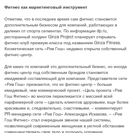
Фитнес как маркетинговый инструмент
Отметим, что в последнее время сам фитнес становится
дополнительным бизнесом для компаний, работающих в
далеких от спорта сегментах. По информации dp.ru,
ресторанный холдинг Ginza Project планирует открывать
фитнес-клуб премиум-класса под названием Ginza Fitness.
Косметическая сеть «Рив Гош» недавно открыла собственный
фитнес-центр.
Для каких-то компаний это дополнительный бизнес, но иногда
фитнес-центр под собственным брэндом становится
имиджевой составляющей для компании. Представители сети
«Рив Гош» признаются, что их фитнес-центр – больше
имиджевый, чем коммерческий проект. «Цель проекта «Рив
Гош Фитнес» во многом перекликается с миссией всей
парфюмерной сети – сделать клиентов здоровыми, еще более
красивыми и, следовательно, счастливыми, – комментирует
PR-менеджер сети «Рив Гош» Александра Искакова. – «Рив
Гош Фитнес» стал очередным звеном нашей системы,
позволяющей современным женщинам в уютной обстановке
совершенствовать свое тело и получать огромное