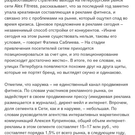
сети Alex Fitness, рассказывает, что за последний год заметно
упала креативная составляющая в рекламе фитнеса, и
связано это с проблемами на рынке, который ощутил спад во
время кризиса. Ценовое предложение в рекламе сегодня –
незаменимый способ отстройки от конкурентов. «Иначе
сегодня на этом рынке существовать нельзя, таковы его
условия, – говорит Фатима Саблиева. – На стадии
привлечения посетителей сетям приходится
позиционироваться за счет цен, и это позиционирование
происходит достаточно жестко». В итоге, по ее словам, на
улицах Петербурга появляются похожие друг на друга щиты,
которые не портят бренд, но выглядят скучно и одинаково.
Отметим, что наружка – не единственный канал продвижения
фитнеса. По словам участников рекламного рынка, он
задействует в своем продвижении прессу (имиджевая реклама
размещается в журналах), директ-мейл и интернет. Впрочем,
доля сегмента в Сети, как и в наружке, – небольшая. По
словам руководителя агентства интерактивных маркетинговых
коммуникаций Алексея Куприянова, общий объем интернет-
рекламы в этом сегменте составляет 15–17 млн руб., что
составляет порядка 1,5% от всего рынка, в следующем году,