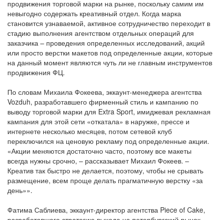
продвижения торговой марки на рынке, поскольку самим им
невыгодно содержать креативный отдел. Когда марка
становится узнаваемой, активное сотрудничество переходит в
стадию выполнения агентством отдельных операций для
заказчика – проведения определенных исследований, акций
или просто верстки макетов под определенные акции, которые
на данный момент являются чуть ли не главным инструментов
продвижения ФЦ.
По словам Михаила Фокеева, эккаунт-менеджера агентства
Vozduh, разработавшего фирменный стиль и кампанию по
выводу торговой марки для Extra Sport, имиджевая рекламная
кампания для этой сети «откатала» в наружке, прессе и
интернете несколько месяцев, потом сетевой клуб
переключился на ценовую рекламу под определенные акции.
«Акции меняются достаточно часто, поэтому все макеты
всегда нужны срочно, – рассказывает Михаил Фокеев. –
Креатив так быстро не делается, поэтому, чтобы не срывать
размещение, всем проще делать прагматичную верстку «за
день»».
Фатима Саблиева, эккаунт-директор агентства Piece of Cake,
разработавшего стратегию выхода на петербургский рынок