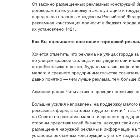
От законно размещенных рекламных конструкций бю
договорам на их установку и эксплуатацию и госуд
определена налоговым кодексом Российской Федера
рекламная конструкция приносит в бюджет города в 
их установлено 1421.
Как Вы оцениваете состояние городской рекла
Хочется отметить, что реклама на улицах города за
по улицам краевой столицы, и вы увидите оригин
потребительского рынка, будь то магазин, кафе и
малого и среднего предпринимательства сознатель
давно понятно — чем лучше реклама, тем больше 
Администрация Читы активно проводит политику п
Большие усилия направлены на поддержку малого и
рекламных фирм, в которых трудится почти 1 тыс. 
на Совете по развитию малого и среднего предпри
стороны представителей бизнеса, находят свой отк
размещения наружной рекламы и информации на т
установки рекламных конструкций с учетом градос