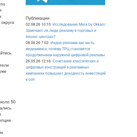
 по
я
а
Публикации
 округа
02.08.26 10:10
Исследование Mera by Okkam:
Замечают ли люди рекламу в торговых и
бизнес-центрах?
08.06.26 7:02
Индор-реклама как часть
медиамикса: почему ТРЦ становятся
ойтись
продолжением наружной цифровой рекламы
26.05.26 12:16
Сочетание классических и
ители
цифровых конструкций в рекламных
уже
кампаниях повышает доходность инвестиций
в ooh
коло 50
вались
о
цепции
ик