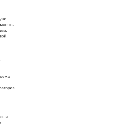
 уже
аменять
ами,
вой.
,
бъема
раторов
сь и
х