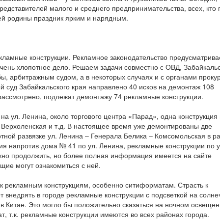
представителей малого и среднего предпринимательства, всех, кто
шей родины праздник ярким и нарядным.
екламные конструкции. Рекламное законодательство предусматрива
 очень хлопотное дело. Решаем задачи совместно с ОВД, Забайкаль
 арбитражным судом, а в некоторых случаях и с органами проку
й суд Забайкальского края направлено 40 исков на демонтаж 108
 рассмотрено, подлежат демонтажу 74 рекламные конструкции.
а ул. Ленина, около торгового центра «Парад», одна конструкция
 Верхоленская и т.д. В настоящее время уже демонтированы две
тной развязке ул. Ленина – Генерала Белика – Комсомольская в р
я напротив дома № 41 по ул. Ленина, рекламные конструкции по у
можно продолжить, но более полная информация имеется на сайте
щие могут ознакомиться с ней.
к рекламным конструкциям, особенно ситиформатам. Страсть к
т внедрять в городе рекламные конструкции с подсветкой на солн
 в Китае. Это могло бы положительно сказаться на ночном освеще
т, т.к. рекламные конструкции имеются во всех районах города.