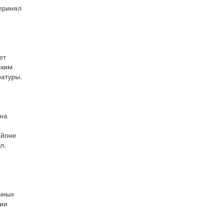
 принял
ет
ским
ратуры.
 на
айоне
л.
ечных
нии