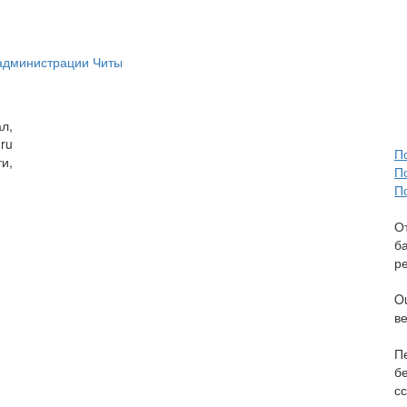
администрации Читы
л,
ru
П
и,
П
П
О
б
р
O
в
П
б
сс