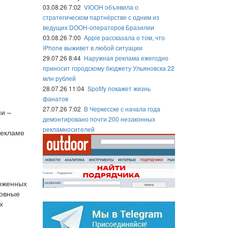
03.08.26 7:02
VIOOH объявила о
стратегическом партнёрстве с одним из
ведущих DOOH-операторов Бразилии
03.08.26 7:00
Apple рассказала о том, что
iPhone выживет в любой ситуации
29.07.26 8:44
Наружная реклама ежегодно
приносит городскому бюджету Ульяновска 22
млн рублей
28.07.26 11:04
Spotify покажет жизнь
фанатов
27.07.26 7:02
В Черкесске с начала года
ни –
демонтировано почти 200 незаконных
рекламносителей
рекламе
ложенных
новные
х