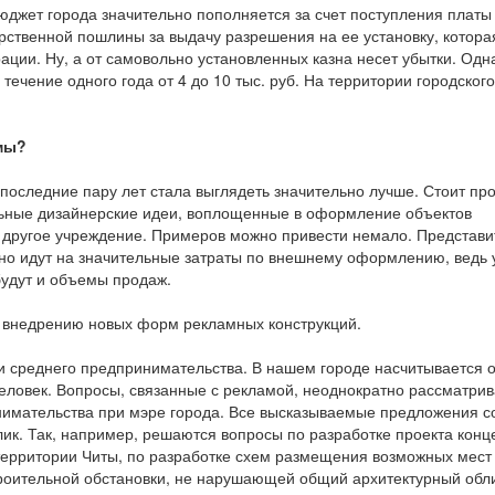
джет города значительно пополняется за счет поступления платы
арственной пошлины за выдачу разрешения на ее установку, котора
ции. Ну, а от самовольно установленных казна несет убытки. Одн
течение одного года от 4 до 10 тыс. руб. На территории городского
мы?
 последние пару лет стала выглядеть значительно лучше. Стоит пр
альные дизайнерские идеи, воплощенные в оформление объектов
ли другое учреждение. Примеров можно привести немало. Представ
но идут на значительные затраты по внешнему оформлению, ведь 
будут и объемы продаж.
о внедрению новых форм рекламных конструкций.
 среднего предпринимательства. В нашем городе насчитывается о
человек. Вопросы, связанные с рекламой, неоднократно рассматри
нимательства при мэре города. Все высказываемые предложения с
лик. Так, например, решаются вопросы по разработке проекта кон
ерритории Читы, по разработке схем размещения возможных мест
троительной обстановки, не нарушающей общий архитектурный обл