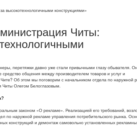
 за высокотехнологичными конструкциями»
дминистрация Читы:
отехнологичными
ннеры, перетяжки давно уже стали привычными глазу обывателя. О
 средство общения между производителем товаров и услуг и
в Чите? Об этом мы поговорим с начальником отдела по наружной 
и Читы Олегом Белоглазовым.
а?
еральным законом «О рекламе». Реализацией его требований, воз
дел по наружной рекламе управления потребительского рынка. Ос
мных конструкций и демонтаж самовольно установленных рекламны