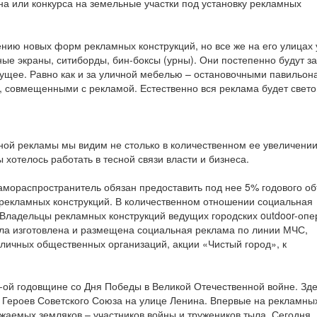
на или конкурса на земельные участки под установку рекламных
ению новых форм рекламных конструкций, но все же на его улицах
ые экраны, ситиборды, бин-боксы (урны). Они постепенно будут з
ущее. Равно как и за уличной мебелью – остановочными павильон
, совмещенными с рекламой. Естественно вся реклама будет свето
ьной рекламы мы видим не столько в количественном ее увеличении
 хотелось работать в тесной связи власти и бизнеса.
екламораспространитель обязан предоставить под нее 5% годового о
екламных конструкций. В количественном отношении социальная
 Владельцы рекламных конструкций ведущих городских outdoor-опе
ыла изготовлена и размещена социальная реклама по линии МЧС,
личных общественных организаций, акции «Чистый город», к
5-ой годовщине со Дня Победы в Великой Отечественной войне. Зде
 Героев Советского Союза на улице Ленина. Впервые на рекламны
аемых земляков – участников войны и тружеников тыла. Сегодня,