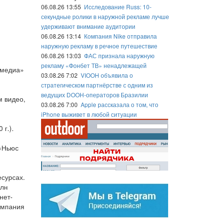
06.08.26 13:55
Исследование Russ: 10-
секундные ролики в наружной рекламе лучше
удерживают внимание аудитории
06.08.26 13:14
Компания Nike отправила
наружную рекламу в речное путешествие
06.08.26 13:03
ФАС признала наружную
рекламу «Фонбет ТВ» ненадлежащей
-медиа»
03.08.26 7:02
VIOOH объявила о
стратегическом партнёрстве с одним из
ведущих DOOH-операторов Бразилии
м видео,
03.08.26 7:00
Apple рассказала о том, что
iPhone выживет в любой ситуации
г.).
 «Ньюс
есурсах.
млн
нет-
омпания