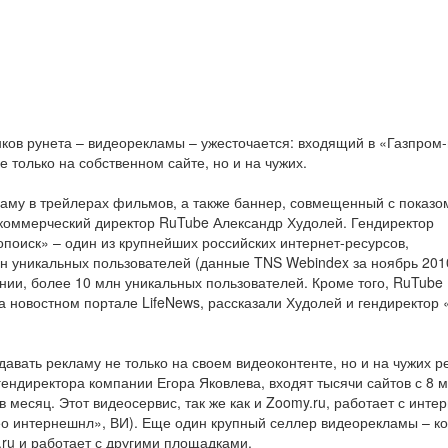
ков рунета – видеорекламы – ужесточается: входящий в «Газпром
 только на собственном сайте, но и на чужих.
ламу в трейлерах фильмов, а также баннер, совмещенный с показо
коммерческий директор RuTube Александр Худолей. Гендиректор
поиск» – один из крупнейших российских интернет-ресурсов,
н уникальных пользователей (данные TNS Webindex за ноябрь 2010 
ии, более 10 млн уникальных пользователей. Кроме того, RuTube
 новостном портале LifeNews, рассказали Худолей и гендиректор
авать рекламу не только на своем видеоконтенте, но и на чужих р
 гендиректора компании Егора Яковлева, входят тысячи сайтов с 8 
 месяц. Этот видеосервис, так же как и Zoomy.ru, работает с интер
ео интернешнл», ВИ). Еще один крупный селлер видеорекламы – к
i.ru и работает с другими площадками.