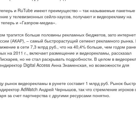
 а теперь и RuTube имеют преимущество – так называемые пакетные
ние у телевизионных сейлз-хаусов, получают и видеорекламу на
 теперь и «Газпром-медиа».
ром тратится больше половины рекламных бюджетов, зато интернет
сии (АКАР), – самый быстрорастущий сегмент рекламного рынка. В
ижение в сети 7,3 млрд руб., что на 40,4% больше, чем годом ране
ых на 2011 г., включает размещение и видеорекламы, рассказал
искарев, но не стал раскрывать подробности. В целом в видеорек
гендиректор Digital Access Анна Знаменская, но возможности для
оду рынок видеорекламы в рунете составит 1 млрд руб. Рынок быстр
ендиректор AdWatch Андрей Чернышов, так что стремление игроков 
аря за счет партнерства с другими ресурсами понятно.