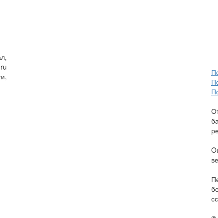
л,
ru
П
и,
П
П
О
б
р
O
в
П
б
сс