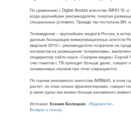
По сравнению с Digital Access агентство IMHO VI,
когда крупнейшие рекламодатели, покупая размеще
специальных условиях. Прежде так поступала ВИ, а
Телевидение – крупнейшее медиа в России, в кото
данным Ассоциации коммуникационных агентств Рос
квартале 2010 г. рекламодатели потратили на продв
контрактов на размещение телерекламы, заключенн
гендиректор сейлз-хауса «Газпром-медиа» Сергей П
счет пакетов с ТВ приходит больше денег, говорит 
независимых игроков при этом сокращаются.
По оценке рекламного агентства AdWatch, в этом г
растет, но пока сильно фрагментирован, говорит г
в своих руках как можно больше рекламного инвент
Источник:
Ксения Болецкая
,
«Ведомости»
Возврат к списку