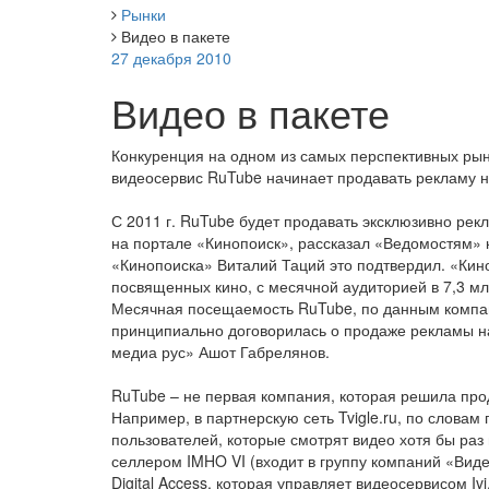
Рынки
Видео в пакете
27 декабря 2010
Видео в пакете
Конкуренция на одном из самых перспективных рын
видеосервис RuTube начинает продавать рекламу не
С 2011 г. RuTube будет продавать эксклюзивно рек
на портале «Кинопоиск», рассказал «Ведомостям» 
«Кинопоиска» Виталий Таций это подтвердил. «Кино
посвященных кино, с месячной аудиторией в 7,3 мл
Месячная посещаемость RuTube, по данным компан
принципиально договорилась о продаже рекламы на
медиа рус» Ашот Габрелянов.
RuTube – не первая компания, которая решила прод
Например, в партнерскую сеть Tvigle.ru, по словам
пользователей, которые смотрят видео хотя бы раз в
селлером IMHO VI (входит в группу компаний «Вид
Digital Access, которая управляет видеосервисом Iv