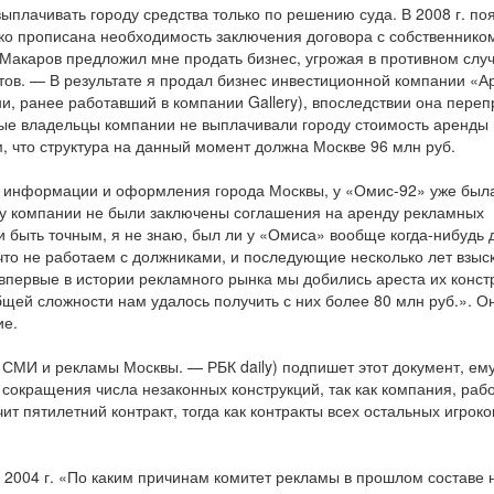
выплачивать городу средства только по решению суда. В 2008 г. по
тко прописана необходимость заключения договора с собственнико
 Макаров предложил мне продать бизнес, угрожая в противном слу
стов. — В результате я продал бизнес инвестиционной компании «А
ни, ранее работавший в компании Gallery), впоследствии она пере
овые владельцы компании не выплачивали городу стоимость аренды
том, что структура на данный момент должна Москве 96 млн руб.
ы, информации и оформления города Москвы, у «Омис-92» уже был
 у компании не были заключены соглашения на аренду рекламных
 быть точным, я не знаю, был ли у «Омиса» вообще когда-нибудь 
то не работаем с должниками, и последующие несколько лет взыс
 впервые в истории рекламного рынка мы добились ареста их конст
общей сложности нам удалось получить с них более 80 млн руб.». О
ие.
 СМИ и рекламы Москвы. — РБК daily) подпишет этот документ, ему
 сокращения числа незаконных конструкций, так как компания, раб
т пятилетний контракт, тогда как контракты всех остальных игроко
 2004 г. «По каким причинам комитет рекламы в прошлом составе 