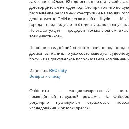
заключил с «Омис-92» договор, я не стану сейчас 
договор длился не один год. Это при том что по с
размещение рекламных конструкций на землях горо
департамента СМИ и рекламы Иван Шубин. — Мы ре
города: город получает в бюджет установленную пл
Но эта ситуация — прецедент только в одном: в ча
всех участников».
По его словам, общий долг компании перед городом
должен выплатить по уже состоявшемуся судебному
получит за фактическое использование компанией и
Источник:
RBC daily
Возврат к списку
Outdoor.ru – специализированный порта
посвящённый наружной рекламе. На Outdoor.
регулярно публикуются отраслевые новост
исследования и обзоры прессы.