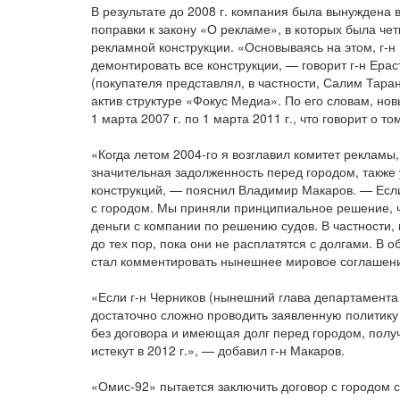
В результате до 2008 г. компания была вынуждена 
поправки к закону «О рекламе», в которых была че
рекламной конструкции. «Основываясь на этом, г-н
демонтировать все конструкции, — говорит г-н Ера
(покупателя представлял, в частности, Салим Тара
актив структуре «Фокус Медиа». По его словам, н
1 марта 2007 г. по 1 марта 2011 г., что говорит о 
«Когда летом 2004-го я возглавил комитет реклам
значительная задолженность перед городом, также
конструкций, — пояснил Владимир Макаров. — Если
с городом. Мы приняли принципиальное решение, ч
деньги с компании по решению судов. В частности,
до тех пор, пока они не расплатятся с долгами. В 
стал комментировать нынешнее мировое соглашен
«Если г-н Черников (нынешний глава департамента
достаточно сложно проводить заявленную политику
без договора и имеющая долг перед городом, получи
истекут в 2012 г.», — добавил г-н Макаров.
«Омис-92» пытается заключить договор с городом с