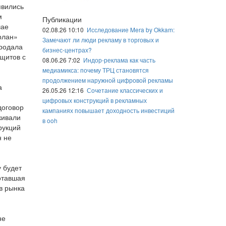
явились
м
Публикации
чае
02.08.26 10:10
Исследование Mera by Okkam:
рлан»
Замечают ли люди рекламу в торговых и
продала
бизнес-центрах?
 щитов с
08.06.26 7:02
Индор-реклама как часть
медиамикса: почему ТРЦ становятся
продолжением наружной цифровой рекламы
а
26.05.26 12:16
Сочетание классических и
цифровых конструкций в рекламных
договор
кампаниях повышает доходность инвестиций
кивали
в ooh
рукций
н не
 будет
отавшая
в рынка
не