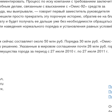
комментировать. Процесс по иску компании с требованием заключит
удебным делам, связанным с взысканием с «Омис-92» средств за
да, мы выигрывали, — говорит первый заместитель руководителя
шили просто прекратить эту порочную историю, обратив ее на бл
ату и будет получать ее дальше уже без необходимости обращаться
сти наведения нормального порядка и установления равных услови
 сейчас составляет около 50 млн руб. Порядка 30 млн руб. «Омис
 решению. Указанные в мировом соглашении почти 26 млн руб. го
мущества города за период с 27 июля 2010 г. по 27 июля 2011 г.
л,
ru
П
и,
П
П
О
б