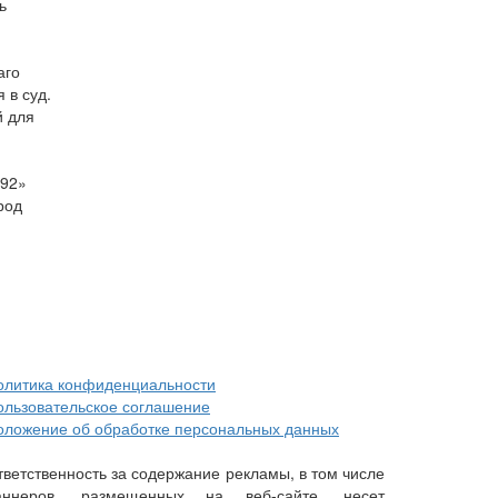
ь
аго
 в суд.
й для
-92»
род
олитика конфиденциальности
ользовательское соглашение
оложение об обработке персональных данных
тветственность за содержание рекламы, в том числе
аннеров, размещенных на веб-сайте, несет