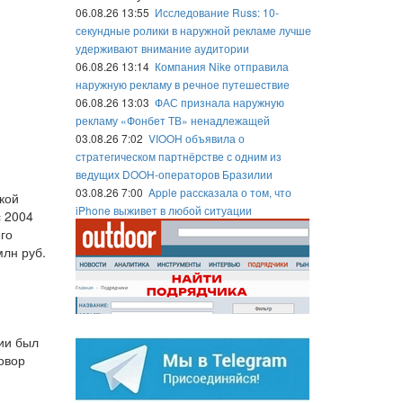
06.08.26 13:55
Исследование Russ: 10-
секундные ролики в наружной рекламе лучше
удерживают внимание аудитории
06.08.26 13:14
Компания Nike отправила
наружную рекламу в речное путешествие
06.08.26 13:03
ФАС признала наружную
рекламу «Фонбет ТВ» ненадлежащей
03.08.26 7:02
VIOOH объявила о
стратегическом партнёрстве с одним из
ведущих DOOH-операторов Бразилии
03.08.26 7:00
Apple рассказала о том, что
кой
iPhone выживет в любой ситуации
 2004
го
млн руб.
ии был
овор