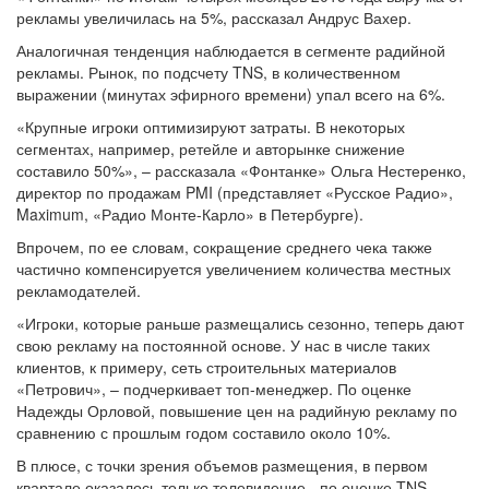
рекламы увеличилась на 5%, рассказал Андрус Вахер.
Аналогичная тенденция наблюдается в сегменте радийной
рекламы. Рынок, по подсчету TNS, в количественном
выражении (минутах эфирного времени) упал всего на 6%.
«Крупные игроки оптимизируют затраты. В некоторых
сегментах, например, ретейле и авторынке снижение
составило 50%», – рассказала «Фонтанке» Ольга Нестеренко,
директор по продажам PMI (представляет «Русское Радио»,
Maximum, «Радио Монте-Карло» в Петербурге).
Впрочем, по ее словам, сокращение среднего чека также
частично компенсируется увеличением количества местных
рекламодателей.
«Игроки, которые раньше размещались сезонно, теперь дают
свою рекламу на постоянной основе. У нас в числе таких
клиентов, к примеру, сеть строительных материалов
«Петрович», – подчеркивает топ-менеджер. По оценке
Надежды Орловой, повышение цен на радийную рекламу по
сравнению с прошлым годом составило около 10%.
В плюсе, с точки зрения объемов размещения, в первом
квартале оказалось только телевидение - по оценке TNS,