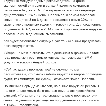
«Крупные международные рекламодатели на фоне
экономической ситуации и санкций заметно сократили
рекламные бюджеты. Чтобы вернуть их, многие операторы
существенно снизили цены. Например, в самом массовом
сегменте щитов 3 на 6 дисконт составляет около 30% по
сравнению с прошлым годом», – говорит она. Для сравнения,
по данным АКАР, за весь 2014 г. петербургский рынок наружки
просел на 8% в денежном выражении.
Как будет развиваться ситуация, участники рынка предсказать
пока затрудняются.
«Уверенно можно сказать, что в денежном выражении в этом
году продолжит рост только контекстная реклама и SMM-
услуги», – говорит Андрей Волков.
«Сейчас давать прогнозы крайне сложно, но мы
рассчитываем, что рынок стабилизируется и второе полугодие
будет, как минимум, не хуже», - отмечает Наира Паповян.
По мнению Веры Дементьевой, на рынке наружной рекламы
положительно могла бы сказаться отмена антироссийских
санкций. «Тогда многие транснациональные производители
снова бы увеличили расходы на продвижение на российском
рынке», – говорит она.