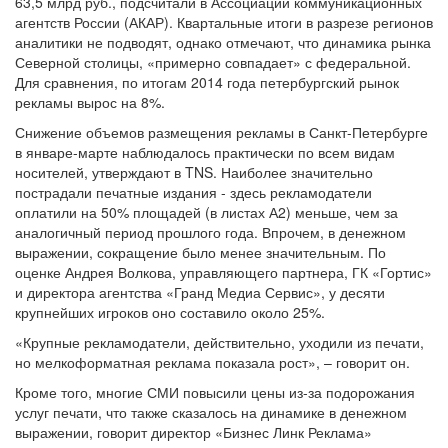
63,5 млрд руб., подсчитали в Ассоциации коммуникационных
агентств России (АКАР). Квартальные итоги в разрезе регионов
аналитики не подводят, однако отмечают, что динамика рынка
Северной столицы, «примерно совпадает» с федеральной.
Для сравнения, по итогам 2014 года петербургский рынок
рекламы вырос на 8%.
Снижение объемов размещения рекламы в Санкт-Петербурге
в январе-марте наблюдалось практически по всем видам
носителей, утверждают в TNS. Наиболее значительно
пострадали печатные издания - здесь рекламодатели
оплатили на 50% площадей (в листах А2) меньше, чем за
аналогичный период прошлого года. Впрочем, в денежном
выражении, сокращение было менее значительным. По
оценке Андрея Волкова, управляющего партнера, ГК «Гортис»
и директора агентства «Гранд Медиа Сервис», у десяти
крупнейших игроков оно составило около 25%.
«Крупные рекламодатели, действительно, уходили из печати,
но мелкоформатная реклама показала рост», – говорит он.
Кроме того, многие СМИ повысили цены из-за подорожания
услуг печати, что также сказалось на динамике в денежном
выражении, говорит директор «Бизнес Линк Реклама»