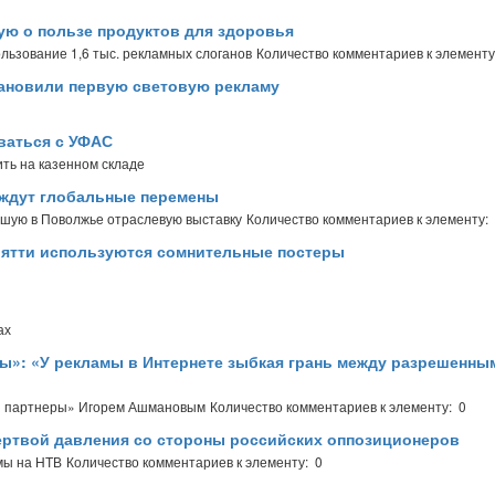
ую о пользе продуктов для здоровья
ьзование 1,6 тыс. рекламных слоганов
Количество комментариев к элементу
становили первую световую рекламу
ваться с УФАС
ить на казенном складе
 ждут глобальные перемены
шую в Поволжье отраслевую выставку
Количество комментариев к элементу:
ьятти используются сомнительные постеры
ах
ы»: «У рекламы в Интернете зыбкая грань между разрешенны
и партнеры» Игорем Ашмановым
Количество комментариев к элементу: 0
жертвой давления со стороны российских оппозиционеров
мы на НТВ
Количество комментариев к элементу: 0