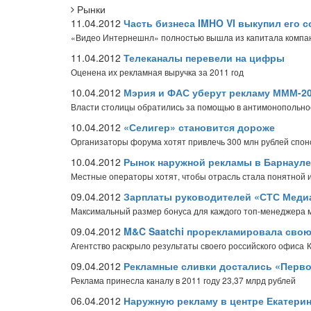
Рынки
11.04.2012
Часть бизнеса IMHO VI выкупил его 
«Видео Интернешнл» полностью вышла из капитала компа
11.04.2012
Телеканалы перевели на цифры
Оценена их рекламная выручка за 2011 год
10.04.2012
Мэрия и ФАС уберут рекламу МММ-2
Власти столицы обратились за помощью в антимонопольн
10.04.2012
«Селигер» становится дороже
Организаторы форума хотят привлечь 300 млн рублей спон
10.04.2012
Рынок наружной рекламы в Барнауле
Местные операторы хотят, чтобы отрасль стала понятной 
09.04.2012
Зарплаты руководителей «СТС Медиа
Максимальный размер бонуса для каждого топ-менеджера 
09.04.2012
M&C Saatchi прорекламировала сво
Агентство раскрыло результаты своего российского офиса
09.04.2012
Рекламные сливки достались «Перв
Реклама принесла каналу в 2011 году 23,37 млрд рублей
06.04.2012
Наружную рекламу в центре Екатери