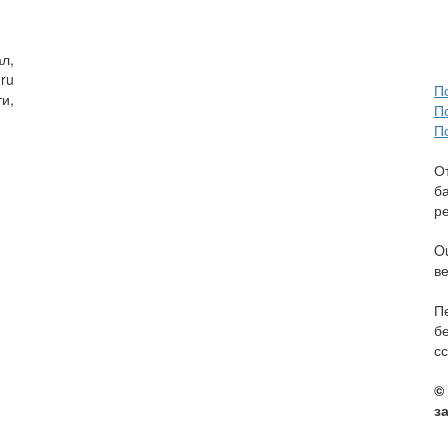
л,
ru
П
и,
П
П
О
б
р
O
в
П
б
сс
©
з