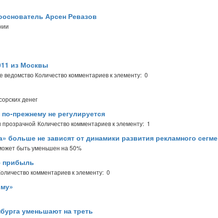
сооснователь Арсен Ревазов
нии
011 из Москвы
ое ведомство
Количество комментариев к элементу: 0
сорских денег
 по-прежнему не регулируется
и прозрачной
Количество комментариев к элементу: 1
» больше не зависят от динамики развития рекламного сегме
может быть уменьшен на 50%
ю прибыль
Количество комментариев к элементу: 0
ому»
нбурга уменьшают на треть