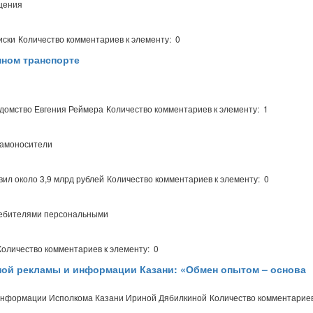
щения
иски
Количество комментариев к элементу: 0
нном транспорте
едомство Евгения Реймера
Количество комментариев к элементу: 1
ламоносители
вил около 3,9 млрд рублей
Количество комментариев к элементу: 0
ребителями персональными
Количество комментариев к элементу: 0
ной рекламы и информации Казани: «Обмен опытом – основа
 информации Исполкома Казани Ириной Дябилкиной
Количество комментариев