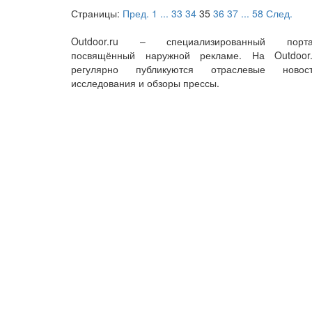
Страницы:
Пред.
1
...
33
34
35
36
37
...
58
След.
Outdoor.ru – специализированный порта
посвящённый наружной рекламе. На Outdoor.
регулярно публикуются отраслевые новост
исследования и обзоры прессы.