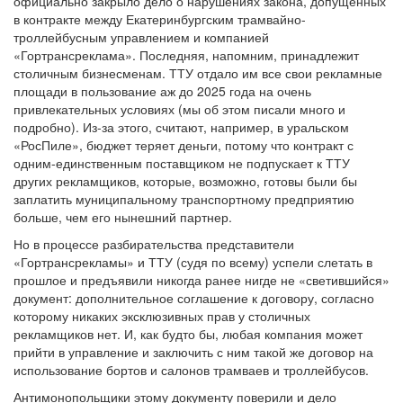
официально закрыло дело о нарушениях закона, допущенных
в контракте между Екатеринбургским трамвайно-
троллейбусным управлением и компанией
«Гортрансреклама». Последняя, напомним, принадлежит
столичным бизнесменам. ТТУ отдало им все свои рекламные
площади в пользование аж до 2025 года на очень
привлекательных условиях (мы об этом писали много и
подробно). Из-за этого, считают, например, в уральском
«РосПиле», бюджет теряет деньги, потому что контракт с
одним-единственным поставщиком не подпускает к ТТУ
других рекламщиков, которые, возможно, готовы были бы
заплатить муниципальному транспортному предприятию
больше, чем его нынешний партнер.
Но в процессе разбирательства представители
«Гортрансрекламы» и ТТУ (судя по всему) успели слетать в
прошлое и предъявили никогда ранее нигде не «светившийся»
документ: дополнительное соглашение к договору, согласно
которому никаких эксклюзивных прав у столичных
рекламщиков нет. И, как будто бы, любая компания может
прийти в управление и заключить с ним такой же договор на
использование бортов и салонов трамваев и троллейбусов.
Антимонопольщики этому документу поверили и дело