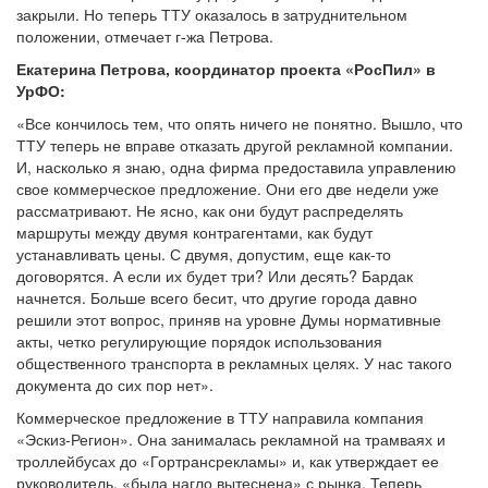
закрыли. Но теперь ТТУ оказалось в затруднительном
положении, отмечает г-жа Петрова.
Екатерина Петрова, координатор проекта «РосПил» в
УрФО:
«Все кончилось тем, что опять ничего не понятно. Вышло, что
ТТУ теперь не вправе отказать другой рекламной компании.
И, насколько я знаю, одна фирма предоставила управлению
свое коммерческое предложение. Они его две недели уже
рассматривают. Не ясно, как они будут распределять
маршруты между двумя контрагентами, как будут
устанавливать цены. С двумя, допустим, еще как-то
договорятся. А если их будет три? Или десять? Бардак
начнется. Больше всего бесит, что другие города давно
решили этот вопрос, приняв на уровне Думы нормативные
акты, четко регулирующие порядок использования
общественного транспорта в рекламных целях. У нас такого
документа до сих пор нет».
Коммерческое предложение в ТТУ направила компания
«Эскиз-Регион». Она занималась рекламной на трамваях и
троллейбусах до «Гортрансрекламы» и, как утверждает ее
руководитель, «была нагло вытеснена» с рынка. Теперь