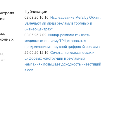
м
Публикации
онтроля
02.08.26 10:10
Исследование Mera by Okkam:
гии
Замечают ли люди рекламу в торговых и
бизнес-центрах?
их,
08.06.26 7:02
Индор-реклама как часть
аконных
медиамикса: почему ТРЦ становятся
продолжением наружной цифровой рекламы
26.05.26 12:16
Сочетание классических и
ды,
цифровых конструкций в рекламных
ыс.
кампаниях повышает доходность инвестиций
в ooh