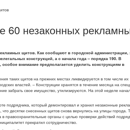
щитов
е 60 незаконных рекламн
екламных щитов. Как сообщают в городской администрации, 
легальных конструкций, а с начала года – порядка 190. В
, особое внимание предполагается уделить конструкциям в
ния таких щитов на прежних местах ликвидируется в том числе их
родских властей. – Конструкции хранятся в течение месяца на спе
ание забрать свое имущество, утилизируются. На этой неделе нача
те подрядчика, который демонтировал и хранил незаконные рекл
ь, что десятки снесенных щитов снова вернулись на улицы города. 
а в правоохранительные органы с целью проверки действий подряд
ниципалитет прекратил сотрудничество.