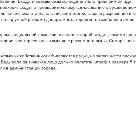
еблений. Входы и въезды базы муниципального предприятия, где
 приходит сюда по предварительному согласованию с руководство
ль начальника отдела организации торгов, выдачи разрешений и к
по наружной рекламе департамента городского хозяйства и эколо
ром специальной комиссии, в состав которой входят, помимо проч
едние заинтересованы в выводе с рекламного рынка Самары нез
кольку их собственники объявляются редко, не желая нести расхо
Ведь если физическое лицо должно оплатить штраф в размере 5 т
зали в администрации города.