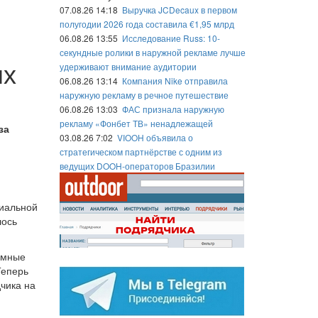
07.08.26 14:18
Выручка JCDecaux в первом
полугодии 2026 года составила €1,95 млрд
06.08.26 13:55
Исследование Russ: 10-
секундные ролики в наружной рекламе лучше
ых
удерживают внимание аудитории
06.08.26 13:14
Компания Nike отправила
наружную рекламу в речное путешествие
06.08.26 13:03
ФАС признала наружную
рекламу «Фонбет ТВ» ненадлежащей
за
03.08.26 7:02
VIOOH объявила о
стратегическом партнёрстве с одним из
ведущих DOOH-операторов Бразилии
циальной
лось
амные
Теперь
чика на