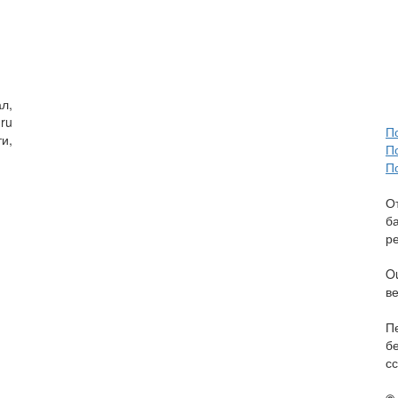
л,
ru
П
и,
П
П
О
б
р
O
в
П
б
сс