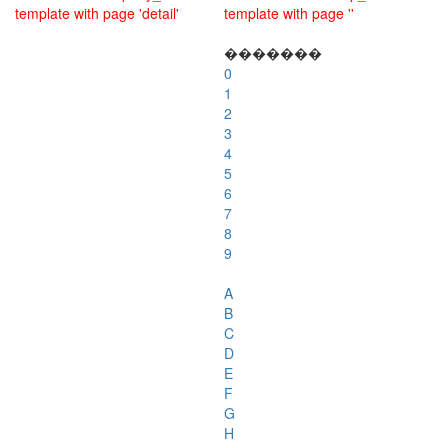
template with page 'detail'
template with page ''
�������
0
1
2
3
4
5
6
7
8
9
A
B
C
D
E
F
G
H