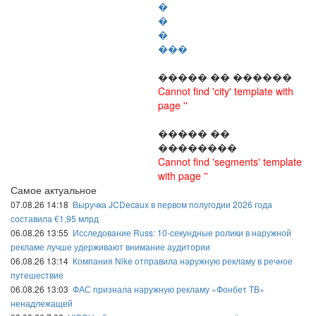
�
�
�
���
����� �� ������
Cannot find 'city' template with
page ''
����� ��
��������
Cannot find 'segments' template
with page ''
Самое актуальное
07.08.26 14:18
Выручка JCDecaux в первом полугодии 2026 года
составила €1,95 млрд
06.08.26 13:55
Исследование Russ: 10-секундные ролики в наружной
рекламе лучше удерживают внимание аудитории
06.08.26 13:14
Компания Nike отправила наружную рекламу в речное
путешествие
06.08.26 13:03
ФАС признала наружную рекламу «Фонбет ТВ»
ненадлежащей