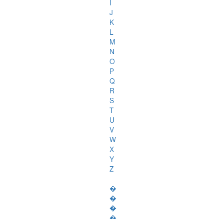
I
J
K
L
M
N
O
P
Q
R
S
T
U
V
W
X
Y
Z
�
�
�
�