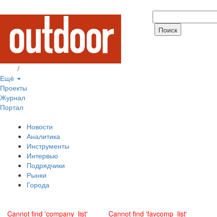
Вход
/
Регистрация
Ещё
Проекты
Журнал
Портал
Новости
Аналитика
Инструменты
Интервью
Подрядчики
Рынки
Города
Cannot find 'company_list'
Cannot find 'favcomp_list'