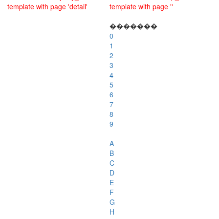
template with page 'detail'
template with page ''
�������
0
1
2
3
4
5
6
7
8
9
A
B
C
D
E
F
G
H