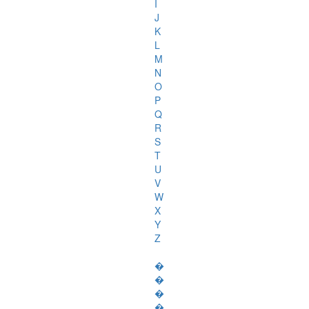
I
J
K
L
M
N
O
P
Q
R
S
T
U
V
W
X
Y
Z
�
�
�
�