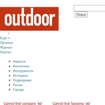
Вход
/
Регистрация
Ещё
Проекты
Журнал
Портал
Новости
Аналитика
Инструменты
Интервью
Подрядчики
Рынки
Города
Cannot find 'company_list'
Cannot find 'favcomp_list'