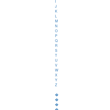
I
J
K
L
M
N
O
P
Q
R
S
T
U
V
W
X
Y
Z
�
�
�
�