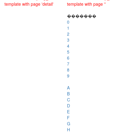
template with page 'detail'
template with page ''
�������
0
1
2
3
4
5
6
7
8
9
A
B
C
D
E
F
G
H