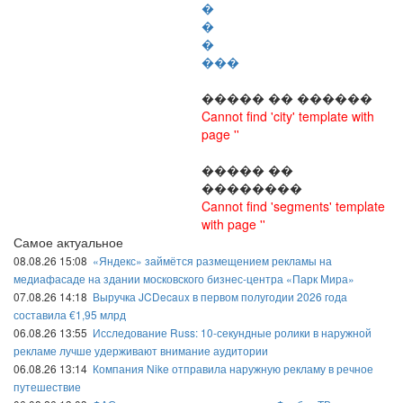
�
�
�
���
����� �� ������
Cannot find 'city' template with
page ''
����� ��
��������
Cannot find 'segments' template
with page ''
Самое актуальное
08.08.26 15:08
«Яндекс» займётся размещением рекламы на
медиафасаде на здании московского бизнес-центра «Парк Мира»
07.08.26 14:18
Выручка JCDecaux в первом полугодии 2026 года
составила €1,95 млрд
06.08.26 13:55
Исследование Russ: 10-секундные ролики в наружной
рекламе лучше удерживают внимание аудитории
06.08.26 13:14
Компания Nike отправила наружную рекламу в речное
путешествие