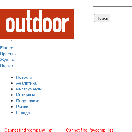
Вход
/
Регистрация
Ещё
Проекты
Журнал
Портал
Новости
Аналитика
Инструменты
Интервью
Подрядчики
Рынки
Города
Cannot find 'company_list'
Cannot find 'favcomp_list'