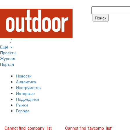
Вход
/
Регистрация
Ещё
Проекты
Журнал
Портал
Новости
Аналитика
Инструменты
Интервью
Подрядчики
Рынки
Города
Cannot find 'company_list'
Cannot find 'favcomp_list'