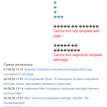
�
�
�
���
����� �� ������
Cannot find 'city' template with
page ''
����� ��
��������
Cannot find 'segments' template
with page ''
Самое актуальное
07.08.26 14:18
Выручка JCDecaux в первом полугодии 2026 года
составила €1,95 млрд
06.08.26 13:55
Исследование Russ: 10-секундные ролики в наружной
рекламе лучше удерживают внимание аудитории
06.08.26 13:14
Компания Nike отправила наружную рекламу в речное
путешествие
06.08.26 13:03
ФАС признала наружную рекламу «Фонбет ТВ»
ненадлежащей