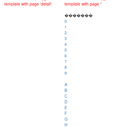
template with page 'detail'
template with page ''
�������
0
1
2
3
4
5
6
7
8
9
A
B
C
D
E
F
G
H