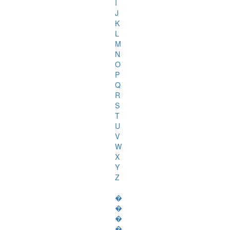
I
J
K
L
M
N
O
P
Q
R
S
T
U
V
W
X
Y
Z
�
�
�
�