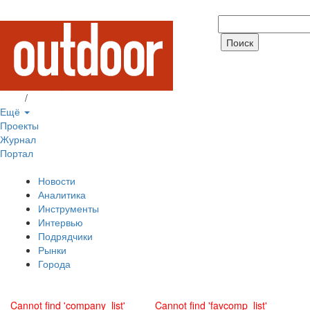
Вход
/
Регистрация
Ещё
Проекты
Журнал
Портал
Новости
Аналитика
Инструменты
Интервью
Подрядчики
Рынки
Города
Cannot find 'company_list'
Cannot find 'favcomp_list'