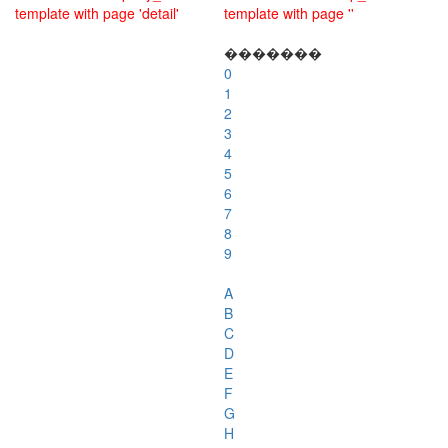
template with page 'detail'
template with page ''
�������
0
1
2
3
4
5
6
7
8
9
A
B
C
D
E
F
G
H