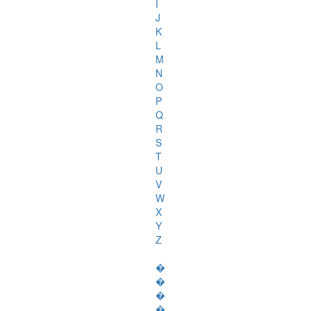
I
J
K
L
M
N
O
P
Q
R
S
T
U
V
W
X
Y
Z
�
�
�
�