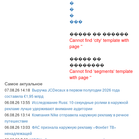
�
�
�
���
����� �� ������
Cannot find 'city' template with
page ''
����� ��
��������
Cannot find 'segments' template
with page ''
Самое актуальное
07.08.26 14:18
Выручка JCDecaux в первом полугодии 2026 года
составила €1,95 млрд
06.08.26 13:55
Исследование Russ: 10-секундные ролики в наружной
рекламе лучше удерживают внимание аудитории
06.08.26 13:14
Компания Nike отправила наружную рекламу в речное
путешествие
06.08.26 13:03
ФАС признала наружную рекламу «Фонбет ТВ»
ненадлежащей