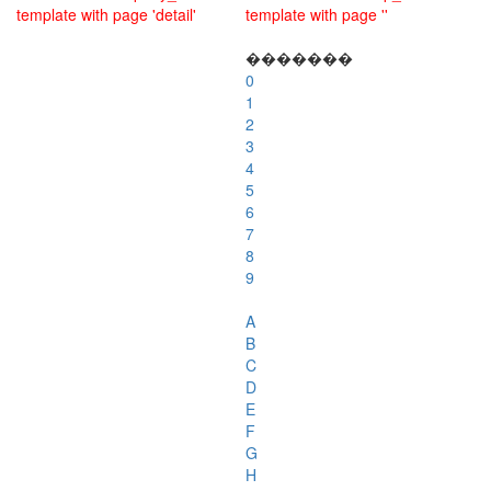
template with page 'detail'
template with page ''
�������
0
1
2
3
4
5
6
7
8
9
A
B
C
D
E
F
G
H