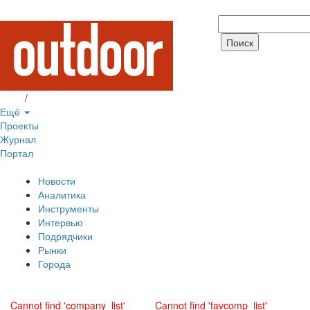
Вход
/
Регистрация
Ещё
Проекты
Журнал
Портал
Новости
Аналитика
Инструменты
Интервью
Подрядчики
Рынки
Города
Cannot find 'company_list'
Cannot find 'favcomp_list'