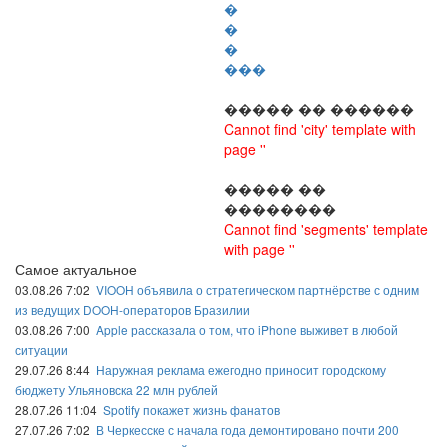
�
�
�
���
����� �� ������
Cannot find 'city' template with
page ''
����� ��
��������
Cannot find 'segments' template
with page ''
Самое актуальное
03.08.26 7:02
VIOOH объявила о стратегическом партнёрстве с одним
из ведущих DOOH-операторов Бразилии
03.08.26 7:00
Apple рассказала о том, что iPhone выживет в любой
ситуации
29.07.26 8:44
Наружная реклама ежегодно приносит городскому
бюджету Ульяновска 22 млн рублей
28.07.26 11:04
Spotify покажет жизнь фанатов
27.07.26 7:02
В Черкесске с начала года демонтировано почти 200