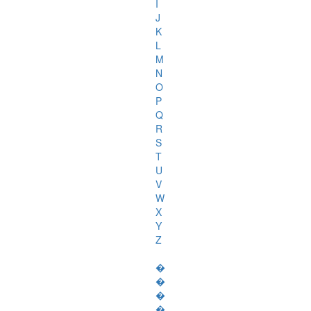
I
J
K
L
M
N
O
P
Q
R
S
T
U
V
W
X
Y
Z
�
�
�
�