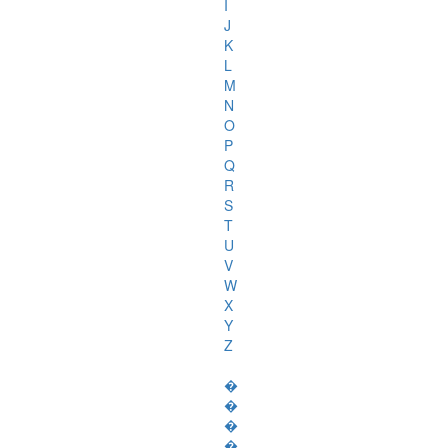
I
J
K
L
M
N
O
P
Q
R
S
T
U
V
W
X
Y
Z
�
�
�
�