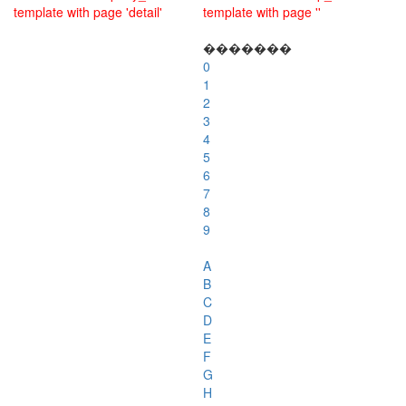
template with page 'detail'
template with page ''
�������
0
1
2
3
4
5
6
7
8
9
A
B
C
D
E
F
G
H