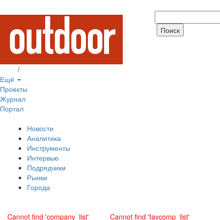
Вход
/
Регистрация
Ещё
Проекты
Журнал
Портал
Новости
Аналитика
Инструменты
Интервью
Подрядчики
Рынки
Города
Cannot find 'company_list'
Cannot find 'favcomp_list'