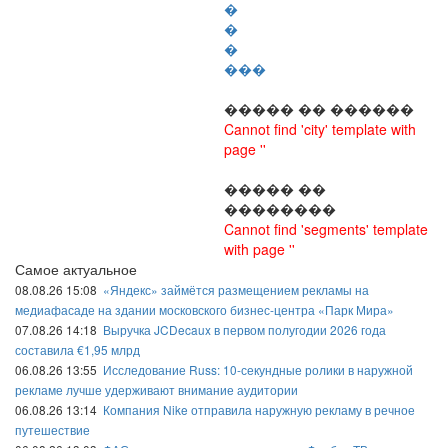
�
�
�
���
����� �� ������
Cannot find 'city' template with
page ''
����� ��
��������
Cannot find 'segments' template
with page ''
Самое актуальное
08.08.26 15:08
«Яндекс» займётся размещением рекламы на
медиафасаде на здании московского бизнес-центра «Парк Мира»
07.08.26 14:18
Выручка JCDecaux в первом полугодии 2026 года
составила €1,95 млрд
06.08.26 13:55
Исследование Russ: 10-секундные ролики в наружной
рекламе лучше удерживают внимание аудитории
06.08.26 13:14
Компания Nike отправила наружную рекламу в речное
путешествие