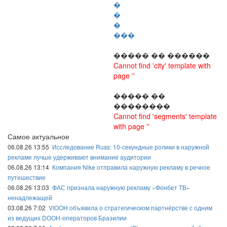
�
�
�
���
����� �� ������
Cannot find 'city' template with
page ''
����� ��
��������
Cannot find 'segments' template
with page ''
Самое актуальное
06.08.26 13:55
Исследование Russ: 10-секундные ролики в наружной
рекламе лучше удерживают внимание аудитории
06.08.26 13:14
Компания Nike отправила наружную рекламу в речное
путешествие
06.08.26 13:03
ФАС признала наружную рекламу «Фонбет ТВ»
ненадлежащей
03.08.26 7:02
VIOOH объявила о стратегическом партнёрстве с одним
из ведущих DOOH-операторов Бразилии