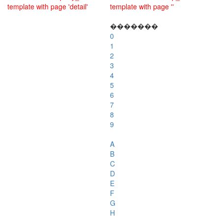
template with page 'detail'
template with page ''
�������
0
1
2
3
4
5
6
7
8
9
A
B
C
D
E
F
G
H