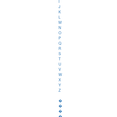
I
J
K
L
M
N
O
P
Q
R
S
T
U
V
W
X
Y
Z
�
�
�
�