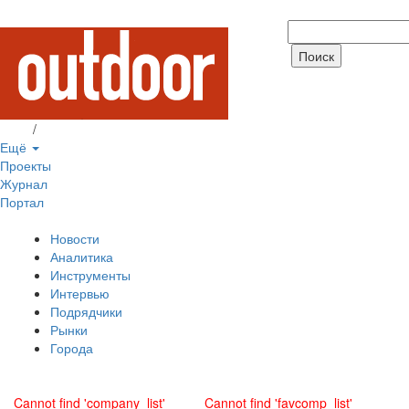
Вход
/
Регистрация
Ещё
Проекты
Журнал
Портал
Новости
Аналитика
Инструменты
Интервью
Подрядчики
Рынки
Города
Cannot find 'company_list'
Cannot find 'favcomp_list'