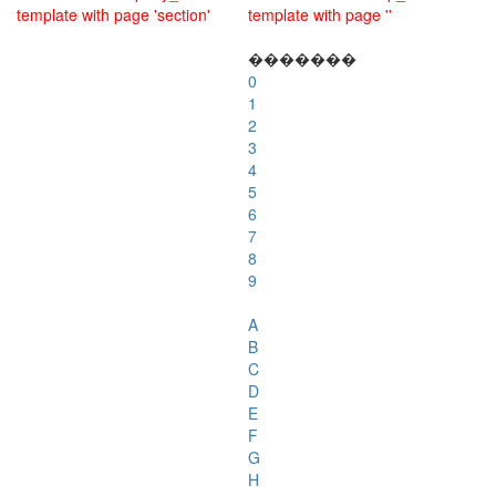
template with page 'section'
template with page ''
�������
0
1
2
3
4
5
6
7
8
9
A
B
C
D
E
F
G
H