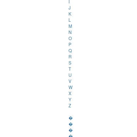
I
J
K
L
M
N
O
P
Q
R
S
T
U
V
W
X
Y
Z
�
�
�
�