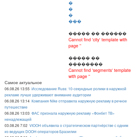
�
�
�
���
����� �� ������
Cannot find 'city' template with
page ''
����� ��
��������
Cannot find 'segments' template
with page ''
Самое актуальное
06.08.26 13:55
Исследование Russ: 10-секундные ролики в наружной
рекламе лучше удерживают внимание аудитории
06.08.26 13:14
Компания Nike отправила наружную рекламу в речное
путешествие
06.08.26 13:03
ФАС признала наружную рекламу «Фонбет ТВ»
ненадлежащей
03.08.26 7:02
VIOOH объявила о стратегическом партнёрстве с одним
из ведущих DOOH-операторов Бразилии