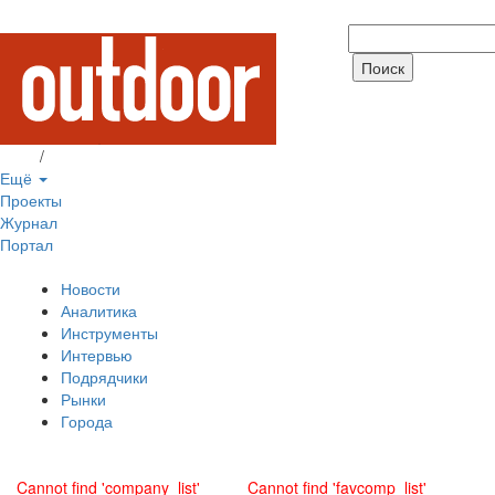
Вход
/
Регистрация
Ещё
Проекты
Журнал
Портал
Новости
Аналитика
Инструменты
Интервью
Подрядчики
Рынки
Города
Cannot find 'company_list'
Cannot find 'favcomp_list'