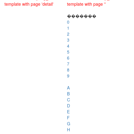
template with page 'detail'
template with page ''
�������
0
1
2
3
4
5
6
7
8
9
A
B
C
D
E
F
G
H