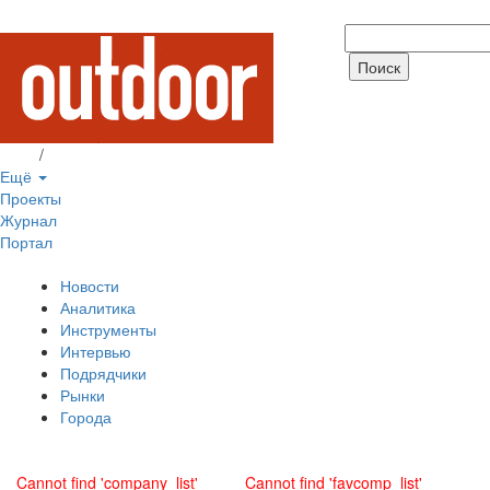
Вход
/
Регистрация
Ещё
Проекты
Журнал
Портал
Новости
Аналитика
Инструменты
Интервью
Подрядчики
Рынки
Города
Cannot find 'company_list'
Cannot find 'favcomp_list'