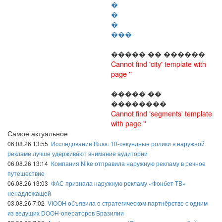
�
�
�
���
����� �� ������
Cannot find 'city' template with
page ''
����� ��
��������
Cannot find 'segments' template
with page ''
Самое актуальное
06.08.26 13:55
Исследование Russ: 10-секундные ролики в наружной
рекламе лучше удерживают внимание аудитории
06.08.26 13:14
Компания Nike отправила наружную рекламу в речное
путешествие
06.08.26 13:03
ФАС признала наружную рекламу «Фонбет ТВ»
ненадлежащей
03.08.26 7:02
VIOOH объявила о стратегическом партнёрстве с одним
из ведущих DOOH-операторов Бразилии