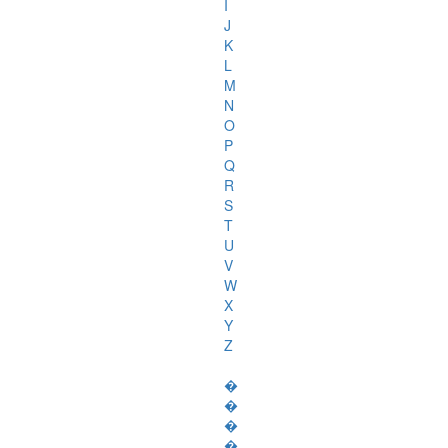
I
J
K
L
M
N
O
P
Q
R
S
T
U
V
W
X
Y
Z
�
�
�
�