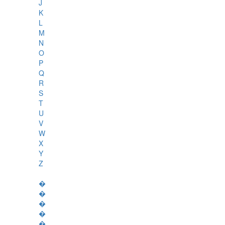
J
K
L
M
N
O
P
Q
R
S
T
U
V
W
X
Y
Z
�
�
�
�
�