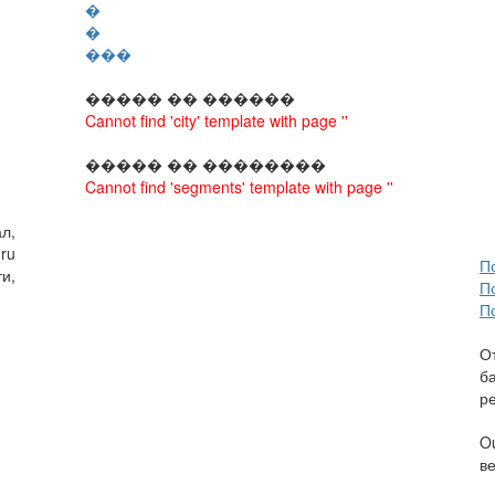
�
�
���
����� �� ������
Cannot find 'city' template with page ''
����� �� ��������
Cannot find 'segments' template with page ''
л,
ru
П
и,
П
П
О
б
р
O
в