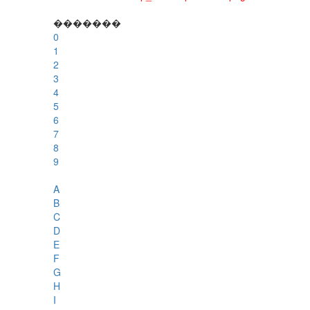
�������
0
1
2
3
4
5
6
7
8
9
A
B
C
D
E
F
G
H
I