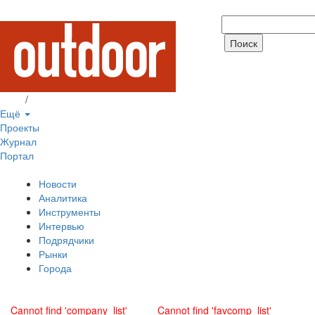
Вход
/
Регистрация
Ещё
Проекты
Журнал
Портал
Новости
Аналитика
Инструменты
Интервью
Подрядчики
Рынки
Города
Cannot find 'company_list'
Cannot find 'favcomp_list'