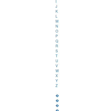
I
J
K
L
M
N
O
P
Q
R
S
T
U
V
W
X
Y
Z
�
�
�
�