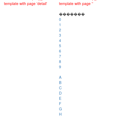
template with page 'detail'
template with page ''
�������
0
1
2
3
4
5
6
7
8
9
A
B
C
D
E
F
G
H