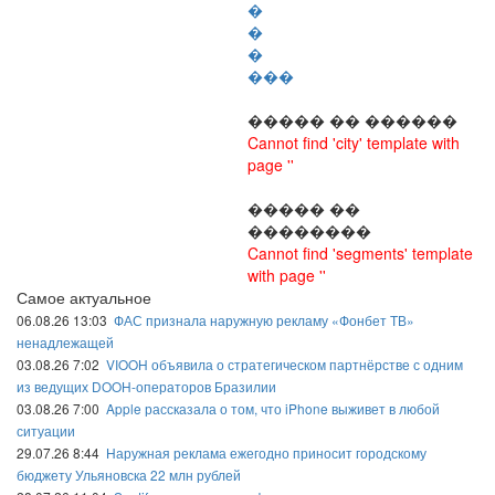
�
�
�
���
����� �� ������
Cannot find 'city' template with
page ''
����� ��
��������
Cannot find 'segments' template
with page ''
Самое актуальное
06.08.26 13:03
ФАС признала наружную рекламу «Фонбет ТВ»
ненадлежащей
03.08.26 7:02
VIOOH объявила о стратегическом партнёрстве с одним
из ведущих DOOH-операторов Бразилии
03.08.26 7:00
Apple рассказала о том, что iPhone выживет в любой
ситуации
29.07.26 8:44
Наружная реклама ежегодно приносит городскому
бюджету Ульяновска 22 млн рублей