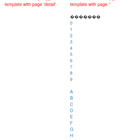
template with page 'detail'
template with page ''
�������
0
1
2
3
4
5
6
7
8
9
A
B
C
D
E
F
G
H