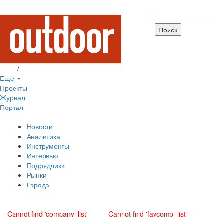
Вход
/
Регистрация
Ещё
Проекты
Журнал
Портал
Новости
Аналитика
Инструменты
Интервью
Подрядчики
Рынки
Города
Cannot find 'company_list'
Cannot find 'favcomp_list'