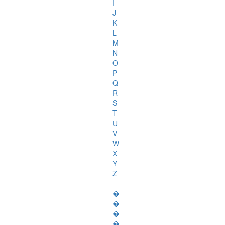
I
J
K
L
M
N
O
P
Q
R
S
T
U
V
W
X
Y
Z
�
�
�
�