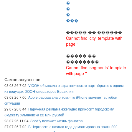
�
�
�
���
����� �� ������
Cannot find 'city' template with
page ''
����� ��
��������
Cannot find 'segments' template
with page ''
Самое актуальное
03.08.26 7:02
VIOOH объявила о стратегическом партнёрстве с одним
из ведущих DOOH-операторов Бразилии
03.08.26 7:00
Apple рассказала о том, что iPhone выживет в любой
ситуации
29.07.26 8:44
Наружная реклама ежегодно приносит городскому
бюджету Ульяновска 22 млн рублей
28.07.26 11:04
Spotify покажет жизнь фанатов
27.07.26 7:02
В Черкесске с начала года демонтировано почти 200