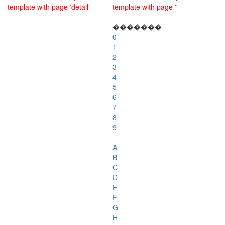
template with page 'detail'
template with page ''
�������
0
1
2
3
4
5
6
7
8
9
A
B
C
D
E
F
G
H