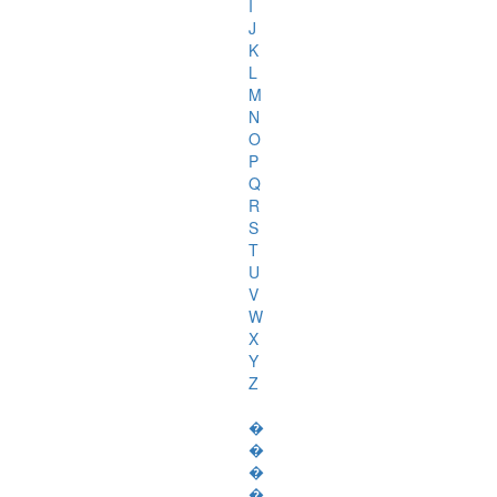
I
J
K
L
M
N
O
P
Q
R
S
T
U
V
W
X
Y
Z
�
�
�
�