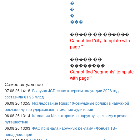
�
�
�
���
����� �� ������
Cannot find 'city' template with
page ''
����� ��
��������
Cannot find 'segments' template
with page ''
Самое актуальное
07.08.26 14:18
Выручка JCDecaux в первом полугодии 2026 года
составила €1,95 млрд
06.08.26 13:55
Исследование Russ: 10-секундные ролики в наружной
рекламе лучше удерживают внимание аудитории
06.08.26 13:14
Компания Nike отправила наружную рекламу в речное
путешествие
06.08.26 13:03
ФАС признала наружную рекламу «Фонбет ТВ»
ненадлежащей