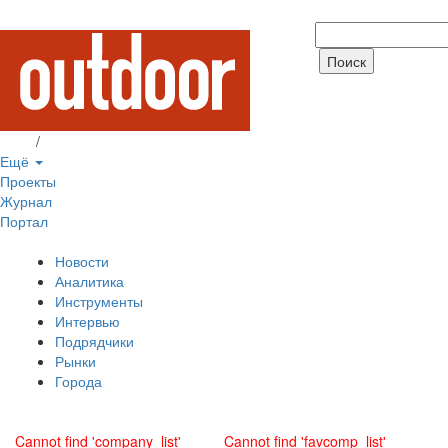
Вход
/
Регистрация
Ещё
Проекты
Журнал
Портал
Новости
Аналитика
Инструменты
Интервью
Подрядчики
Рынки
Города
Cannot find 'company_list'
Cannot find 'favcomp_list'