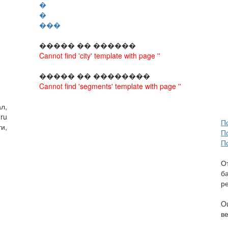
�
�
���
����� �� ������
Cannot find 'city' template with page ''
����� �� ��������
Cannot find 'segments' template with page ''
л,
ru
П
и,
П
П
О
б
р
O
в