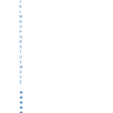
J
K
L
M
N
O
P
Q
R
S
T
U
V
W
X
Y
Z
�
�
�
�
�