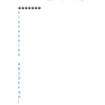
�������
0
1
2
3
4
5
6
7
8
9
A
B
C
D
E
F
G
H
I