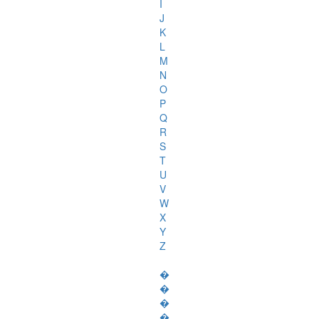
I
J
K
L
M
N
O
P
Q
R
S
T
U
V
W
X
Y
Z
�
�
�
�