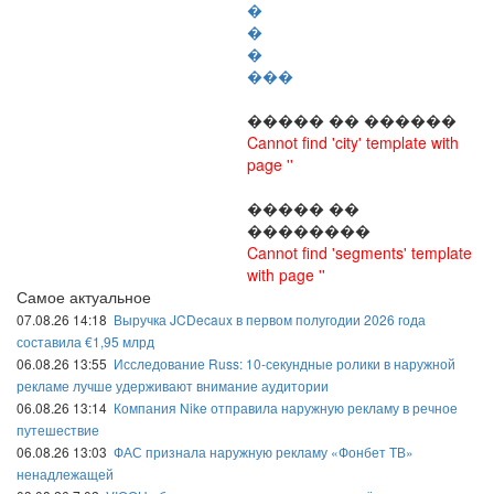
�
�
�
���
����� �� ������
Cannot find 'city' template with
page ''
����� ��
��������
Cannot find 'segments' template
with page ''
Самое актуальное
07.08.26 14:18
Выручка JCDecaux в первом полугодии 2026 года
составила €1,95 млрд
06.08.26 13:55
Исследование Russ: 10-секундные ролики в наружной
рекламе лучше удерживают внимание аудитории
06.08.26 13:14
Компания Nike отправила наружную рекламу в речное
путешествие
06.08.26 13:03
ФАС признала наружную рекламу «Фонбет ТВ»
ненадлежащей