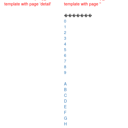
template with page 'detail'
template with page ''
�������
0
1
2
3
4
5
6
7
8
9
A
B
C
D
E
F
G
H