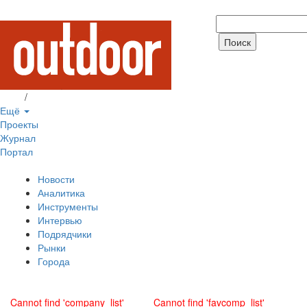
Вход
/
Регистрация
Ещё
Проекты
Журнал
Портал
Новости
Аналитика
Инструменты
Интервью
Подрядчики
Рынки
Города
Cannot find 'company_list'
Cannot find 'favcomp_list'