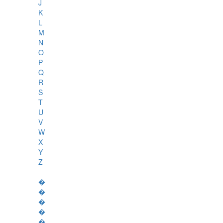
J
K
L
M
N
O
P
Q
R
S
T
U
V
W
X
Y
Z
�
�
�
�
�