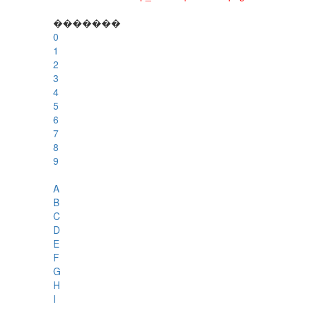
�������
0
1
2
3
4
5
6
7
8
9
A
B
C
D
E
F
G
H
I