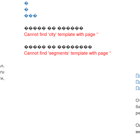
�
�
���
����� �� ������
Cannot find 'city' template with page ''
����� �� ��������
Cannot find 'segments' template with page ''
л,
ru
П
и,
П
П
О
б
р
O
в