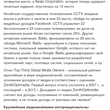
четвертое место, а News Corporation, которая теперь курирует
печатные издания, опустилась на 12 место.
Китайская государственная телекомпания CCTV, впервые
вошла в рейтинг и заняла в нем 23 место, обойдя по уровню
медийных доходов Facebook. CCTV управляет 22
бесплатными и 23 платными телеканалами, ее доля на
рекламном рынке Китая составляет около 25%. Другая
китайская компания, Baidu, финишировала на 28 месте,
обойдя Microsoft. Baidu –крупнейшая в стране поисковая
система, локальный эквивалент Google, которого нет на
китайском рынке. Как и Google, Baidu диверсифицирует свой
бизнес и кроме поиска также занимается разработкой
приложений, карт, почтовых систем, социальных сетей, и пр.
Отчет Top Thirty Global Media Owners
–
уникальный рейтинг
крупнейших в мире медиакомпаний, составляемый на
основании доходов от медиа в соответствии с оценками
ZenithOptimedia. Первый выпуск отчета состоялся в 2007 г., а
последний – в 2013 г. Доходами от медиа ZenithOptimedia
считает все доходы, получаемые от компаний, размещающих
рекламу, а не только доходы от рекламы как таковые*.
Крупнейшие медиакомпании интернациональны