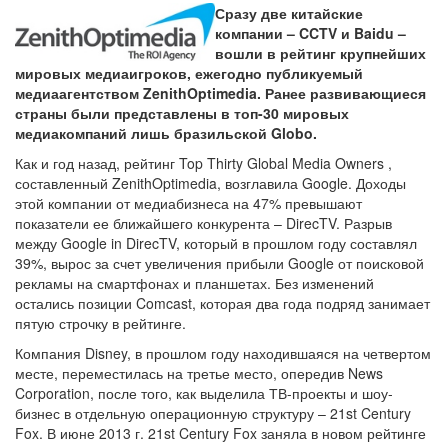
Сразу две китайские
компании – CCTV и Baidu –
вошли в рейтинг крупнейших
мировых медиаигроков, ежегодно публикуемый
медиаагентством ZenithOptimedia. Ранее развивающиеся
страны были представлены в топ-30 мировых
медиакомпаний лишь бразильской Globo.
Как и год назад, рейтинг Top Thirty Global Media Owners ,
составленный ZenithOptimedia, возглавила Google. Доходы
этой компании от медиабизнеса на 47% превышают
показатели ее ближайшего конкурента – DirecTV. Разрыв
между Google in DirecTV, который в прошлом году составлял
39%, вырос за счет увеличения прибыли Google от поисковой
рекламы на смартфонах и планшетах. Без изменений
остались позиции Comcast, которая два года подряд занимает
пятую строчку в рейтинге.
Компания Disney, в прошлом году находившаяся на четвертом
месте, переместилась на третье место, опередив News
Corporation, после того, как выделила ТВ-проекты и шоу-
бизнес в отдельную операционную структуру – 21st Century
Fox. В июне 2013 г. 21st Century Fox заняла в новом рейтинге