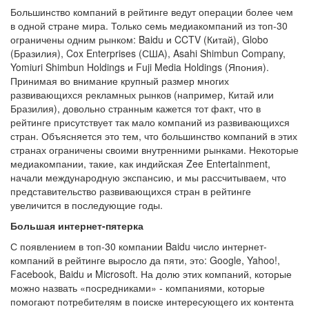
Большинство компаний в рейтинге ведут операции более чем
в одной стране мира. Только семь медиакомпаний из топ-30
ограничены одним рынком: Baidu и CCTV (Китай), Globo
(Бразилия), Cox Enterprises (США), Asahi Shimbun Company,
Yomiuri Shimbun Holdings и Fuji Media Holdings (Япония).
Принимая во внимание крупный размер многих
развивающихся рекламных рынков (например, Китай или
Бразилия), довольно странным кажется тот факт, что в
рейтинге присутствует так мало компаний из развивающихся
стран. Объясняется это тем, что большинство компаний в этих
странах ограничены своими внутренними рынками. Некоторые
медиакомпании, такие, как индийская Zee Entertainment,
начали международную экспансию, и мы рассчитываем, что
представительство развивающихся стран в рейтинге
увеличится в последующие годы.
Большая интернет-пятерка
С появлением в топ-30 компании Baidu число интернет-
компаний в рейтинге выросло да пяти, это: Google, Yahoo!,
Facebook, Baidu и Microsoft. На долю этих компаний, которые
можно назвать «посредниками» - компаниями, которые
помогают потребителям в поиске интересующего их контента