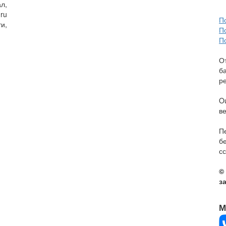
л,
ru
П
и,
П
П
О
б
р
O
в
П
б
сс
©
з
М