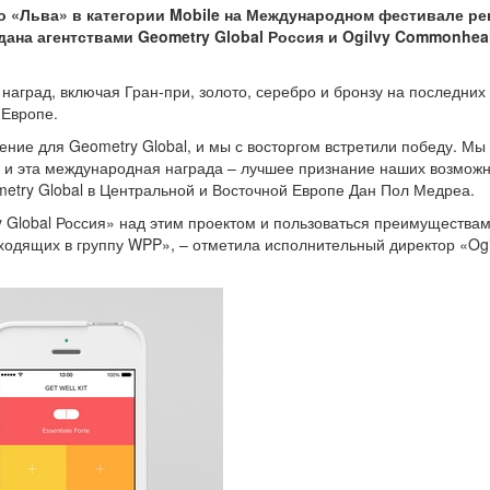
го «Льва» в категории Mobile на Международном фестивале р
здана агентствами Geometry Global Россия и Ogilvy Commonhea
0 наград, включая Гран-при, золото, серебро и бронзу на последних
 Европе.
ние для Geometry Global, и мы с восторгом встретили победу. Мы
 и эта международная награда – лучшее признание наших возможн
metry Global в Центральной и Восточной Европе Дан Пол Медреа.
 Global Россия» над этим проектом и пользоваться преимуществам
входящих в группу WPP», – отметила исполнительный директор «Ogi