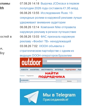
екламы
07.08.26 14:18
Выручка JCDecaux в первом
lth
полугодии 2026 года составила €1,95 млрд
06.08.26 13:55
Исследование Russ: 10-
секундные ролики в наружной рекламе лучше
удерживают внимание аудитории
06.08.26 13:14
Компания Nike отправила
наружную рекламу в речное путешествие
остей в
06.08.26 13:03
ФАС признала наружную
рекламу «Фонбет ТВ» ненадлежащей
03.08.26 7:02
VIOOH объявила о
и,
стратегическом партнёрстве с одним из
lvy
ведущих DOOH-операторов Бразилии