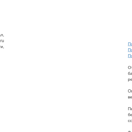
л,
ru
П
и,
П
П
О
б
р
O
в
П
б
сс