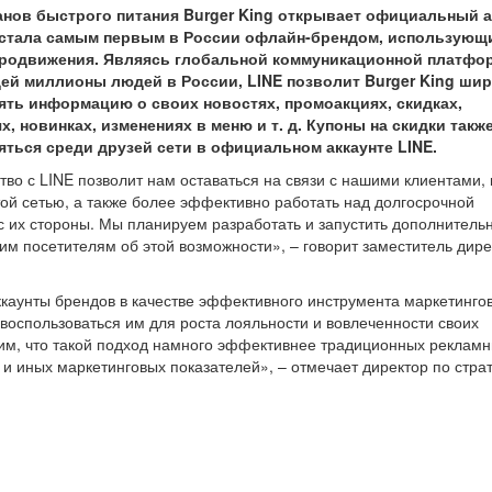
анов быстрого питания Burger King открывает официальный а
ь стала самым первым в России офлайн-брендом, использующ
продвижения. Являясь глобальной коммуникационной платфо
й миллионы людей в России, LINE позволит Burger King ши
ять информацию о своих новостях, промоакциях, скидках,
, новинках, изменениях в меню и т. д. Купоны на скидки такж
яться среди друзей сети в официальном аккаунте LINE.
во с LINE позволит нам оставаться на связи с нашими клиентами,
той сетью, а также более эффективно работать над долгосрочной
с их стороны. Мы планируем разработать и запустить дополнитель
 посетителям об этой возможности», – говорит заместитель дире
аунты брендов в качестве эффективного инструмента маркетинго
 воспользоваться им для роста лояльности и вовлеченности своих
дим, что такой подход намного эффективнее традиционных реклам
 и иных маркетинговых показателей», – отмечает директор по страт