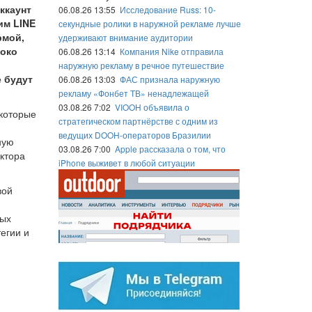
ккаунт
06.08.26 13:55
Исследование Russ: 10-
им LINE
секундные ролики в наружной рекламе лучше
рмой,
удерживают внимание аудитории
роко
06.08.26 13:14
Компания Nike отправила
наружную рекламу в речное путешествие
е будут
06.08.26 13:03
ФАС признала наружную
рекламу «Фонбет ТВ» ненадлежащей
03.08.26 7:02
VIOOH объявила о
 которые
стратегическом партнёрстве с одним из
ведущих DOOH-операторов Бразилии
ную
03.08.26 7:00
Apple рассказала о том, что
ктора
iPhone выживет в любой ситуации
вой
ных
егии и