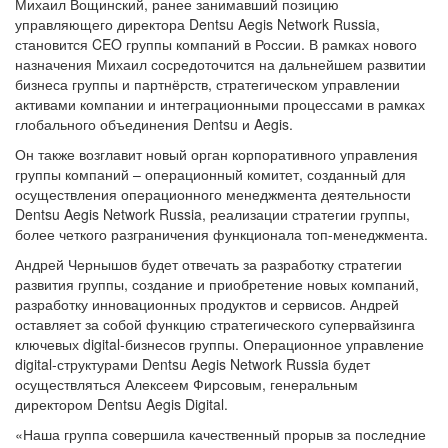
Михаил Вощинский, ранее занимавший позицию
управляющего директора Dentsu Aegis Network Russia,
становится CEO группы компаний в России. В рамках нового
назначения Михаил сосредоточится на дальнейшем развитии
бизнеса группы и партнёрств, стратегическом управлении
активами компании и интеграционными процессами в рамках
глобального объединения Dentsu и Aegis.
Он также возглавит новый орган корпоративного управления
группы компаний – операционный комитет, созданный для
осуществления операционного менеджмента деятельности
Dentsu Aegis Network Russia, реализации стратегии группы,
более четкого разграничения функционала топ-менеджмента.
Андрей Чернышов будет отвечать за разработку стратегии
развития группы, создание и приобретение новых компаний,
разработку инновационных продуктов и сервисов. Андрей
оставляет за собой функцию стратегического супервайзинга
ключевых digital-бизнесов группы. Операционное управление
digital-структурами Dentsu Aegis Network Russia будет
осуществляться Алексеем Фирсовым, генеральным
директором Dentsu Aegis Digital.
«Наша группа совершила качественный прорыв за последние