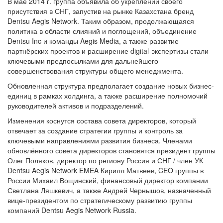
В мае 2014 г. группа объявила об укреплении своего
присутствия в СНГ, запустив на рынке Казахстана бренд
Dentsu Aegis Network. Таким образом, продолжающаяся
политика в области слияний и поглощений, объединение
Dentsu Inc и команды Aegis Media, а также развитие
партнёрских проектов и расширение digital-экспертизы стали
ключевыми предпосылками для дальнейшего
совершенствования структуры общего менеджмента.
Обновленная структура предполагает создание новых бизнес-
единиц в рамках холдинга, а также расширение полномочий
руководителей активов и подразделений.
Изменения коснутся состава совета директоров, который
отвечает за создание стратегии группы и контроль за
ключевыми направлениями развития бизнеса. Членами
обновлённого совета директоров становятся президент группы
Олег Поляков, директор по региону Россия и СНГ / член УК
Dentsu Aegis Network EMEA Кирилл Матвеев, CEO группы в
России Михаил Вощинский, финансовый директор компании
Светлана Ляшкевич, а также Андрей Чернышов, назначенный
вице-президентом по стратегическому развитию группы
компаний Dentsu Aegis Network Russia.